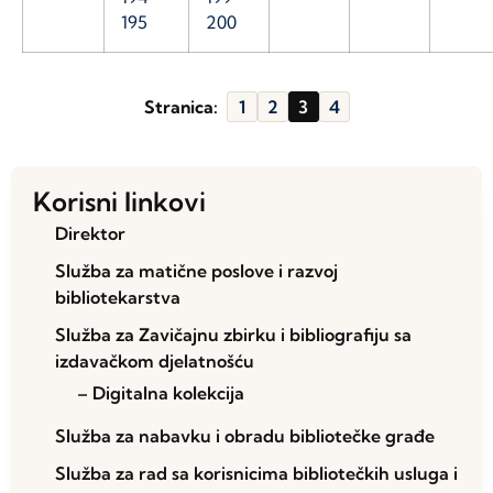
195
200
Stranica:
1
2
3
4
Korisni linkovi
Direktor
Služba za matične poslove i razvoj
bibliotekarstva
Služba za Zavičajnu zbirku i bibliografiju sa
izdavačkom djelatnošću
– Digitalna kolekcija
Služba za nabavku i obradu bibliotečke građe
Služba za rad sa korisnicima bibliotečkih usluga i