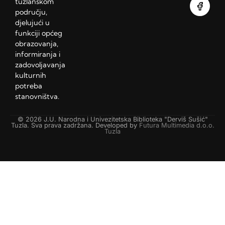
tuzlanskom
području,
djelujući u
funkciji općeg
obrazovanja,
informiranja i
zadovoljavanja
kulturnih
potreba
stanovništva.
© 2026 J.U. Narodna i Univezitetska Biblioteka "Derviš Sušić"
Tuzla. Sva prava zadržana. Developed by
Futura Multimedia d.o.o.
Tuzla