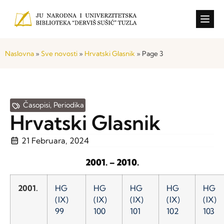
Konkursi i o
Naslovna
»
Sve novosti
»
Hrvatski Glasnik
»
Page 3
Časopisi
,
Periodika
Hrvatski Glasnik
21 Februara, 2024
2001. – 2010.
2001.
HG
HG
HG
HG
HG
(IX)
(IX)
(IX)
(IX)
(IX)
99
100
101
102
103