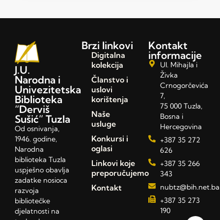
Brzi linkovi
Kontakt
informacije
Digitalna
kolekcija
Ul. Mihajla i
J.U.
Živka
Narodna i
Članstvo i
Crnogorčevića
Univezitetska
uslovi
7,
Biblioteka
korištenja
75 000 Tuzla,
“Derviš
Naše
Bosna i
Sušić” Tuzla
usluge
Hercegovina
Od osnivanja,
Konkursi i
1946. godine,
+387 35 272
oglasi
Narodna
626
biblioteka Tuzla
Linkovi koje
+387 35 266
uspješno obavlja
preporučujemo
343
zadatke nosioca
Kontakt
nubtz@bih.net.ba
razvoja
+387 35 273
bibliotečke
190
djelatnosti na