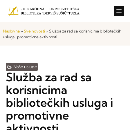
Konkursi i o
Naslovna
»
Sve novosti
»
Služba za rad sa korisnicima bibliotečkih
usluga i promotivne aktivnosti
Naše usluge
Služba za rad sa
korisnicima
bibliotečkih usluga i
promotivne
aktivnosti