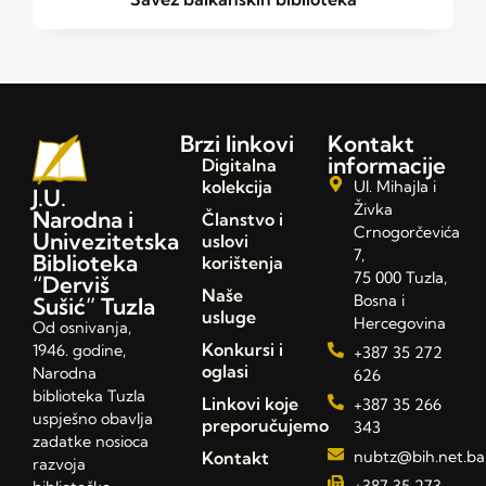
Brzi linkovi
Kontakt
informacije
Digitalna
kolekcija
Ul. Mihajla i
J.U.
Živka
Narodna i
Članstvo i
Crnogorčevića
Univezitetska
uslovi
7,
Biblioteka
korištenja
75 000 Tuzla,
“Derviš
Naše
Bosna i
Sušić” Tuzla
usluge
Hercegovina
Od osnivanja,
Konkursi i
1946. godine,
+387 35 272
oglasi
Narodna
626
biblioteka Tuzla
Linkovi koje
+387 35 266
uspješno obavlja
preporučujemo
343
zadatke nosioca
Kontakt
nubtz@bih.net.ba
razvoja
+387 35 273