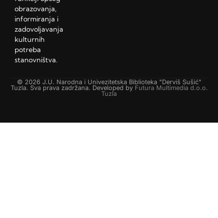
obrazovanja,
informiranja i
zadovoljavanja
kulturnih
potreba
stanovništva.
© 2026 J.U. Narodna i Univezitetska Biblioteka "Derviš Sušić"
Tuzla. Sva prava zadržana. Developed by
Futura Multimedia d.o.o.
Tuzla