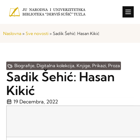
Konkursi i o
Naslovna
»
Sve novosti
»
Sadik Šehić: Hasan Kikić
Biografije
,
Digitalna kolekcija
,
Knjige
,
Prikazi
,
Proza
Sadik Šehić: Hasan
Kikić
19 Decembra, 2022