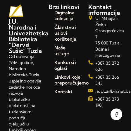
Brzi linkovi
Kontakt
informacije
Digitalna
kolekcija
Ul. Mihajla i
J.U.
Živka
Narodna i
Članstvo i
Crnogorčevića
Univezitetska
uslovi
7,
Biblioteka
korištenja
75 000 Tuzla,
“Derviš
Naše
Bosna i
Sušić” Tuzla
usluge
Hercegovina
Od osnivanja,
Konkursi i
1946. godine,
+387 35 272
oglasi
Narodna
626
biblioteka Tuzla
Linkovi koje
+387 35 266
uspješno obavlja
preporučujemo
343
zadatke nosioca
Kontakt
nubtz@bih.net.ba
razvoja
+387 35 273
bibliotečke
190
djelatnosti na
tuzlanskom
području,
djelujući u
funkciji općeg