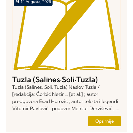
14 Augusta, 2025
Tuzla (Salines·Soli·Tuzla)
Tuzla (Salines, Soli, Tuzla) Naslov Tuzla /
[redakcija: Čorbić Nezir … [et al.] ; autor
predgovora Esad Horozić ; autor teksta i legendi
Vitomir Pavlović ; pogovor Mensur Dervišević ; ...
Opširnije