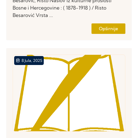
Besarović, Risto Naslov Iz kulturne prošlosti
Bosne i Hercegovine : ( 1878-1918 ) / Risto
Besarović Vrsta ...
Opširnije
8 Jula, 2025