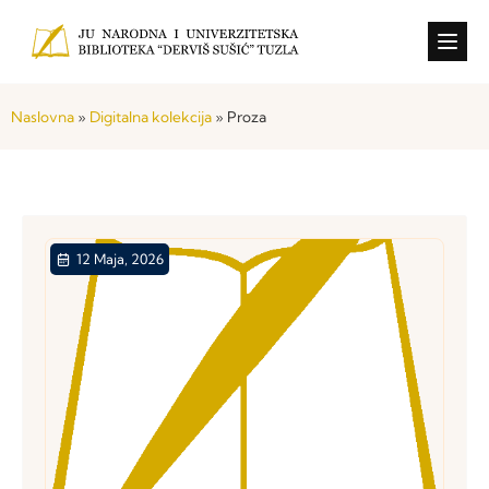
Konkursi i o
Naslovna
»
Digitalna kolekcija
»
Proza
12 Maja, 2026