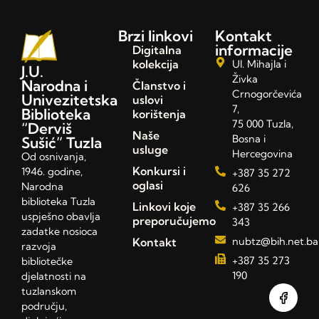
Brzi linkovi
Kontakt
informacije
Digitalna
kolekcija
Ul. Mihajla i
J.U.
Živka
Narodna i
Članstvo i
Crnogorčevića
Univezitetska
uslovi
7,
Biblioteka
korištenja
75 000 Tuzla,
“Derviš
Naše
Bosna i
Sušić” Tuzla
usluge
Hercegovina
Od osnivanja,
Konkursi i
1946. godine,
+387 35 272
oglasi
Narodna
626
biblioteka Tuzla
Linkovi koje
+387 35 266
uspješno obavlja
preporučujemo
343
zadatke nosioca
Kontakt
nubtz@bih.net.ba
razvoja
+387 35 273
bibliotečke
190
djelatnosti na
tuzlanskom
području,