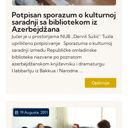
Potpisan sporazum o kulturnoj
saradnji sa bibliotekom iz
Azerbejdžana
Jučer je u prostorijama NUB „Derviš Sušić“ Tuzla
upriličeno potpisivanje Sporazuma o kulturnoj
saradnji između Republičke omladinske
biblioteke nazvane po poznatom
azerbejdžanskom književniku i dramaturgu
I.Iabbarliju iz Bakkua i Narodne ...
Opširnije
19 Augusta, 2011