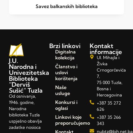
Savez balkanskih biblioteka
Brzi linkovi
Kontakt
informacije
Digitalna
kolekcija
Ul. Mihajla i
J.U.
Živka
Narodna i
Članstvo i
Crnogorčevića
Univezitetska
uslovi
7,
Biblioteka
korištenja
75 000 Tuzla,
“Derviš
Naše
Bosna i
Sušić” Tuzla
usluge
Hercegovina
Od osnivanja,
Konkursi i
1946. godine,
+387 35 272
oglasi
Narodna
626
biblioteka Tuzla
Linkovi koje
+387 35 266
uspješno obavlja
preporučujemo
343
zadatke nosioca
Kontakt
nubtz@bih.net.ba