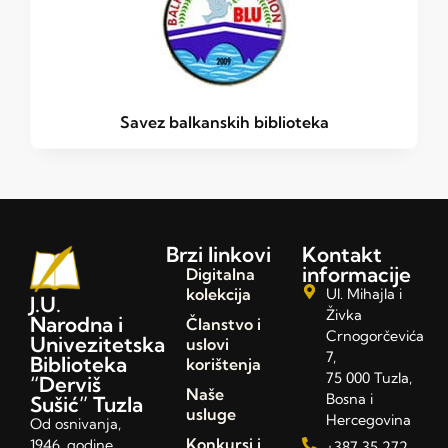
Savez balkanskih biblioteka
Brzi linkovi
Kontakt
informacije
Digitalna
kolekcija
Ul. Mihajla i
J.U.
Živka
Narodna i
Članstvo i
Crnogorčevića
Univezitetska
uslovi
7,
Biblioteka
korištenja
75 000 Tuzla,
“Derviš
Naše
Bosna i
Sušić” Tuzla
usluge
Hercegovina
Od osnivanja,
Konkursi i
1946. godine,
+387 35 272