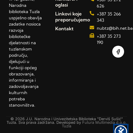
oglasi
Narodna
626
biblioteka Tuzla
Linkovi koje
+387 35 266
uspješno obavlja
preporučujemo
343
zadatke nosioca
Kontakt
nubtz@bih.net.ba
razvoja
+387 35 273
bibliotečke
190
djelatnosti na
tuzlanskom
području,
djelujući u
funkciji općeg
obrazovanja,
informiranja i
zadovoljavanja
kulturnih
potreba
stanovništva.
© 2026 J.U. Narodna i Univezitetska Biblioteka "Derviš Sušić"
Tuzla. Sva prava zadržana. Developed by
Futura Multimedia d.o.o.
Tuzla