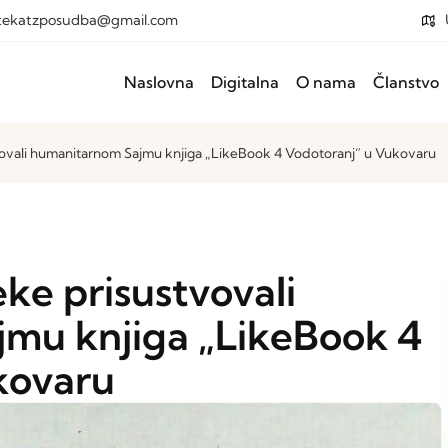
otekatzposudba@gmail.com
Naslovna
Digitalna
O nama
Članstvo
tvovali humanitarnom Sajmu knjiga „LikeBook 4 Vodotoranj“ u Vukovaru
eke prisustvovali
mu knjiga „LikeBook 4
kovaru