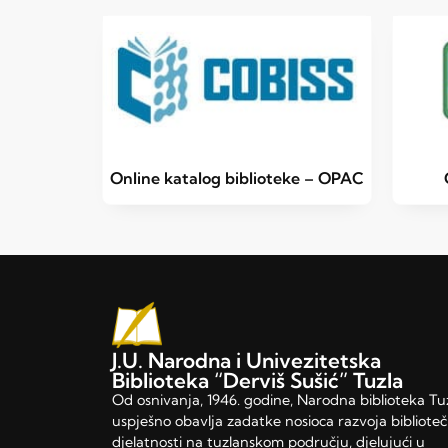
Online katalog biblioteke – OPAC
J.U. Narodna i Univezitetska
Biblioteka “Derviš Sušić” Tuzla
Od osnivanja, 1946. godine, Narodna biblioteka Tu
uspješno obavlja zadatke nosioca razvoja bibliote
djelatnosti na tuzlanskom području, djelujući u