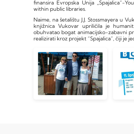
finansira Evropska Unija „Spajalica“-Y
within public libraries.
Naime, na šetalištu J.J. Stossmayera u Vu
knjižnica Vukovar upriličila je humani
obuhvatao bogat animacijsko-zabavni pro
realizirati kroz projekt “Spajalica”, čiji j