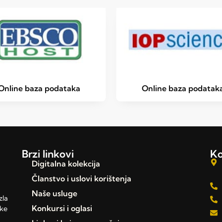
Online baza podataka
Online baza podatak
Brzi linkovi
Ko
Digitalna kolekcija
Članstvo i uslovi korištenja
Naše usluge
zla
Konkursi i oglasi
čke