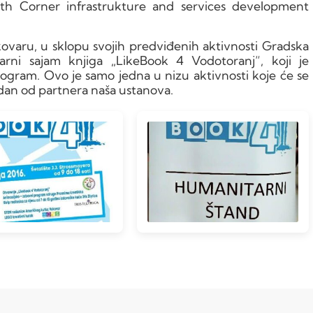
outh Corner infrastrukture and services development
kovaru, u sklopu svojih predviđenih aktivnosti Gradska
tarni sajam knjiga „LikeBook 4 Vodotoranj“, koji je
gram. Ovo je samo jedna u nizu aktivnosti koje će se
e jedan od partnera naša ustanova.