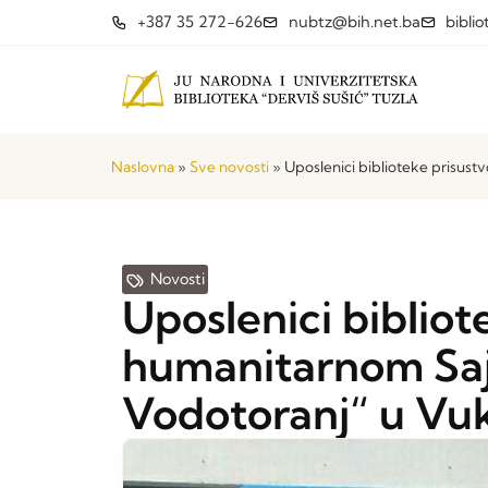
+387 35 272-626
nubtz@bih.net.ba
bibli
Naslovna
»
Sve novosti
»
Uposlenici biblioteke prisus
Novosti
Uposlenici bibliot
humanitarnom Saj
Vodotoranj“ u Vu