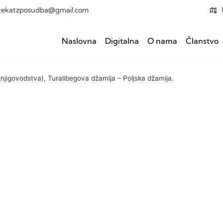
otekatzposudba@gmail.com
Naslovna
Digitalna
O nama
Članstvo
njigovodstva), Turalibegova džamija – Poljska džamija.