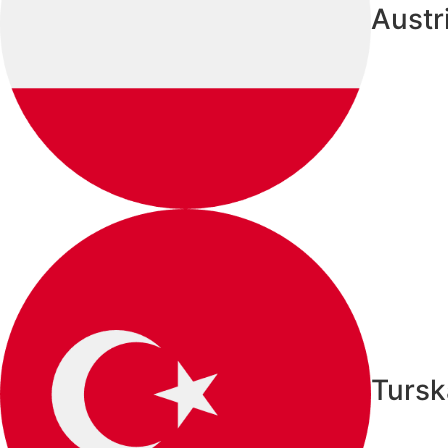
Austr
Tursk