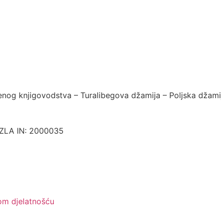
nog knjigovodstva – Turalibegova džamija – Poljska džami
TUZLA IN: 2000035
kom djelatnošću