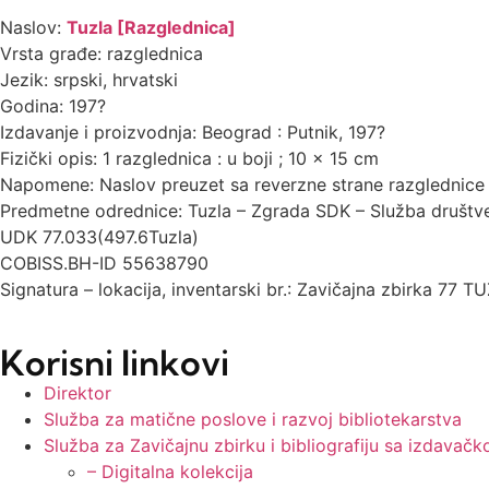
Naslov:
Tuzla [Razglednica]
Vrsta građe: razglednica
Jezik: srpski, hrvatski
Godina: 197?
Izdavanje i proizvodnja: Beograd : Putnik, 197?
Fizički opis: 1 razglednica : u boji ; 10 x 15 cm
Napomene: Naslov preuzet sa reverzne strane razglednice
Predmetne odrednice: Tuzla – Zgrada SDK – Služba društve
UDK 77.033(497.6Tuzla)
COBISS.BH-ID 55638790
Signatura – lokacija, inventarski br.: Zavičajna zbirka 77 
Korisni linkovi
Direktor
Služba za matične poslove i razvoj bibliotekarstva
Služba za Zavičajnu zbirku i bibliografiju sa izdavač
– Digitalna kolekcija