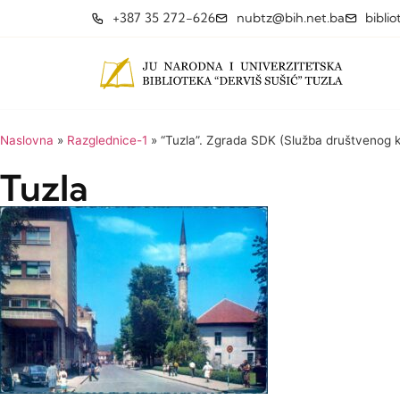
+387 35 272-626
nubtz@bih.net.ba
bibli
Naslovna
»
Razglednice-1
»
“Tuzla”. Zgrada SDK (Služba društvenog k
Tuzla