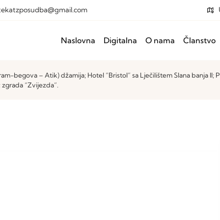
otekatzposudba@gmail.com
Naslovna
Digitalna
O nama
Članstvo
am-begova – Atik) džamija; Hotel “Bristol” sa Lječilištem Slana banja II; 
; zgrada “Zvijezda”.