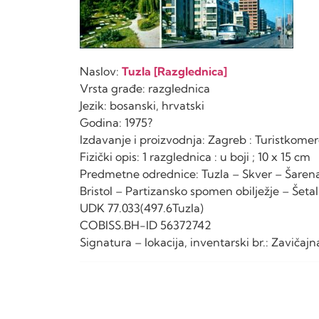
Naslov:
Tuzla [Razglednica]
Vrsta građe: razglednica
Jezik: bosanski, hrvatski
Godina: 1975?
Izdavanje i proizvodnja: Zagreb : Turistkomer
Fizički opis: 1 razglednica : u boji ; 10 x 15 cm
Predmetne odrednice: Tuzla – Skver – Šaren
Bristol – Partizansko spomen obilježje – Šeta
UDK 77.033(497.6Tuzla)
COBISS.BH-ID 56372742
Signatura – lokacija, inventarski br.: Zaviča