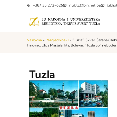
+387 35 272-626
nubtz@bih.net.ba
bibli
Naslovna
»
Razglednice-1
»
“Tuzla”. Skver, Šarena (Behr
Trnovac; Ulica Maršala Tita, Bulevar; “Tuzla So” neboder
Tuzla