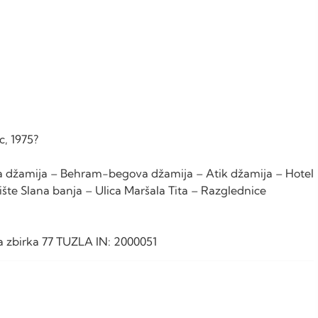
c, 1975?
a džamija – Behram-begova džamija – Atik džamija – Hotel
lište Slana banja – Ulica Maršala Tita – Razglednice
jna zbirka 77 TUZLA IN: 2000051