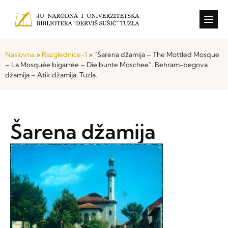
Konkursi i o
Naslovna
»
Razglednice-1
»
“Šarena džamija – The Mottled Mosque
– La Mosquée bigarrée – Die bunte Moschee”. Behram-begova
džamija – Atik džamija, Tuzla.
Šarena džamija