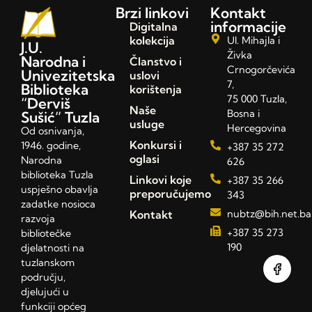
Brzi linkovi
Kontakt
informacije
Digitalna
kolekcija
Ul. Mihajla i
J.U.
Živka
Narodna i
Članstvo i
Crnogorčevića
Univezitetska
uslovi
7,
Biblioteka
korištenja
75 000 Tuzla,
“Derviš
Naše
Bosna i
Sušić” Tuzla
usluge
Hercegovina
Od osnivanja,
Konkursi i
1946. godine,
+387 35 272
oglasi
Narodna
626
biblioteka Tuzla
Linkovi koje
+387 35 266
uspješno obavlja
preporučujemo
343
zadatke nosioca
Kontakt
nubtz@bih.net.ba
razvoja
+387 35 273
bibliotečke
190
djelatnosti na
tuzlanskom
području,
djelujući u
funkciji općeg