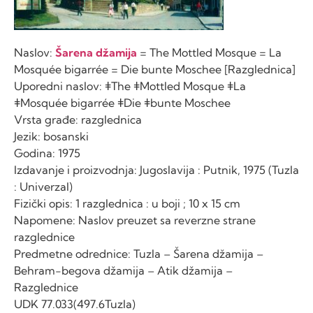
Naslov:
Šarena džamija
= The Mottled Mosque = La
Mosquée bigarrée = Die bunte Moschee [Razglednica]
Uporedni naslov: ǂThe ǂMottled Mosque ǂLa
ǂMosquée bigarrée ǂDie ǂbunte Moschee
Vrsta građe: razglednica
Jezik: bosanski
Godina: 1975
Izdavanje i proizvodnja: Jugoslavija : Putnik, 1975 (Tuzla
: Univerzal)
Fizički opis: 1 razglednica : u boji ; 10 x 15 cm
Napomene: Naslov preuzet sa reverzne strane
razglednice
Predmetne odrednice: Tuzla – Šarena džamija –
Behram-begova džamija – Atik džamija –
Razglednice
UDK 77.033(497.6Tuzla)