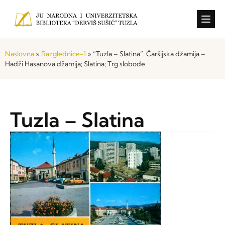
Konkursi i o
Naslovna
»
Razglednice-1
»
“Tuzla – Slatina”. Čaršijska džamija –
Hadži Hasanova džamija; Slatina; Trg slobode.
Tuzla – Slatina