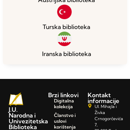
Turska biblioteka
Iranska biblioteka
Brzi linkovi
Kontakt
informacije
Digitalna
kolekcija
Ul. Mihajla i
J.U.
Živka
Narodna i
Članstvo i
Crnogorčevića
Univezitetska
uslovi
7,
Biblioteka
korištenja