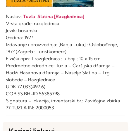
Naslov:
Tuzla-Slatina [Razglednica]
Vrsta građe: razglednica
Jezik: bosanski
Godina: 197?
Izdavanje i proizvodnja: [Banja Luka] : Oslobođenje,
197? (Zagreb : Turistkomerc)
Fizički opis: 1 razglednica : u boji ; 10 x 15 cm
Predmetne odrednice: Tuzla – Čaršijska džamija –
Hadži Hasanova džamija – Naselje Slatina – Trg
slobode – Razglednice
UDK 77.033(497.6)
COBISS.BH-ID 56385798
Signatura – lokacija, inventarski br.: Zavičajna zbirka
77 TUZLA IN: 2000053
Korisni linkovi