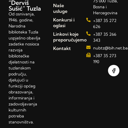
75 000 Tuzla,
“Derviš
Naše
Bosna i
Sušić” Tuzla
usluge
Hercegovina
Od osnivanja,
Konkursi i
1946. godine,
+387 35 272
oglasi
Narodna
626
biblioteka Tuzla
Linkovi koje
+387 35 266
uspješno obavlja
preporučujemo
343
zadatke nosioca
Kontakt
nubtz@bih.net.ba
razvoja
+387 35 273
bibliotečke
190
djelatnosti na
tuzlanskom
području,
djelujući u
funkciji općeg
obrazovanja,
informiranja i
zadovoljavanja
kulturnih
potreba
stanovništva.