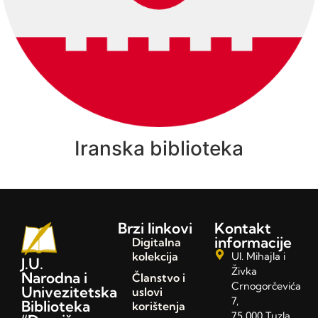
Iranska biblioteka
Brzi linkovi
Kontakt
informacije
Digitalna
kolekcija
Ul. Mihajla i
J.U.
Živka
Narodna i
Članstvo i
Crnogorčevića
Univezitetska
uslovi
7,
Biblioteka
korištenja
75 000 Tuzla,