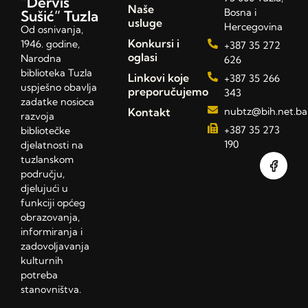
“Derviš
Naše
Bosna i
Sušić” Tuzla
usluge
Hercegovina
Od osnivanja,
Konkursi i
1946. godine,
+387 35 272
oglasi
Narodna
626
biblioteka Tuzla
Linkovi koje
+387 35 266
uspješno obavlja
preporučujemo
343
zadatke nosioca
Kontakt
nubtz@bih.net.ba
razvoja
+387 35 273
bibliotečke
190
djelatnosti na
tuzlanskom
području,
djelujući u
funkciji općeg
obrazovanja,
informiranja i
zadovoljavanja
kulturnih
potreba
stanovništva.