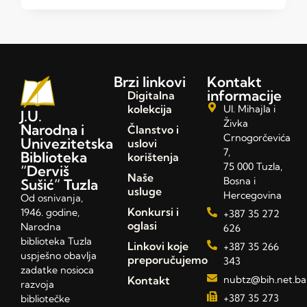
Brzi linkovi
Kontakt
informacije
Digitalna
kolekcija
Ul. Mihajla i
J.U.
Živka
Narodna i
Članstvo i
Crnogorčevića
Univezitetska
uslovi
7,
Biblioteka
korištenja
75 000 Tuzla,
“Derviš
Naše
Bosna i
Sušić” Tuzla
usluge
Hercegovina
Od osnivanja,
Konkursi i
1946. godine,
+387 35 272
oglasi
Narodna
626
biblioteka Tuzla
Linkovi koje
+387 35 266
uspješno obavlja
preporučujemo
343
zadatke nosioca
Kontakt
nubtz@bih.net.ba
razvoja
+387 35 273
bibliotečke