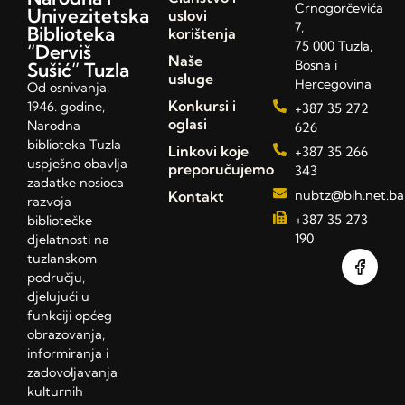
Crnogorčevića
Univezitetska
uslovi
7,
Biblioteka
korištenja
75 000 Tuzla,
“Derviš
Naše
Bosna i
Sušić” Tuzla
usluge
Hercegovina
Od osnivanja,
Konkursi i
1946. godine,
+387 35 272
oglasi
Narodna
626
biblioteka Tuzla
Linkovi koje
+387 35 266
uspješno obavlja
preporučujemo
343
zadatke nosioca
Kontakt
nubtz@bih.net.ba
razvoja
+387 35 273
bibliotečke
190
djelatnosti na
tuzlanskom
području,
djelujući u
funkciji općeg
obrazovanja,
informiranja i
zadovoljavanja
kulturnih