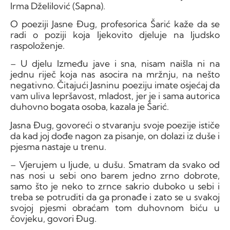
Irma Dželilović (Sapna).
O poeziji Jasne Đug, profesorica Šarić kaže da se
radi o poziji koja ljekovito djeluje na ljudsko
raspoloženje.
– U djelu Između jave i sna, nisam naišla ni na
jednu riječ koja nas asocira na mržnju, na nešto
negativno. Čitajući Jasninu poeziju imate osjećaj da
vam uliva lepršavost, mladost, jer je i sama autorica
duhovno bogata osoba, kazala je Šarić.
Jasna Đug, govoreći o stvaranju svoje poezije ističe
da kad joj dođe nagon za pisanje, on dolazi iz duše i
pjesma nastaje u trenu.
– Vjerujem u ljude, u dušu. Smatram da svako od
nas nosi u sebi ono barem jedno zrno dobrote,
samo što je neko to zrnce sakrio duboko u sebi i
treba se potruditi da ga pronađe i zato se u svakoj
svojoj pjesmi obraćam tom duhovnom biću u
čovjeku, govori Đug.