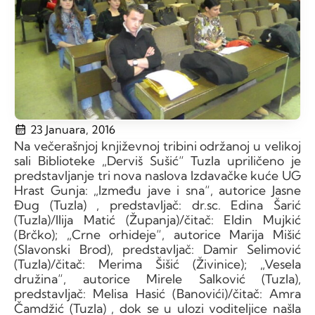
23 Januara, 2016
Na večerašnjoj književnoj tribini održanoj u velikoj
sali Biblioteke „Derviš Sušić“ Tuzla upriličeno je
predstavljanje tri nova naslova Izdavačke kuće UG
Hrast Gunja: „Između jave i sna“, autorice Jasne
Đug (Tuzla) , predstavljač: dr.sc. Edina Šarić
(Tuzla)/Ilija Matić (Županja)/čitač: Eldin Mujkić
(Brčko); „Crne orhideje“, autorice Marija Mišić
(Slavonski Brod), predstavljač: Damir Selimović
(Tuzla)/čitač: Merima Šišić (Živinice); „Vesela
družina“, autorice Mirele Salković (Tuzla),
predstavljač: Melisa Hasić (Banovići)/čitač: Amra
Čamdžić (Tuzla) , dok se u ulozi voditeljice našla