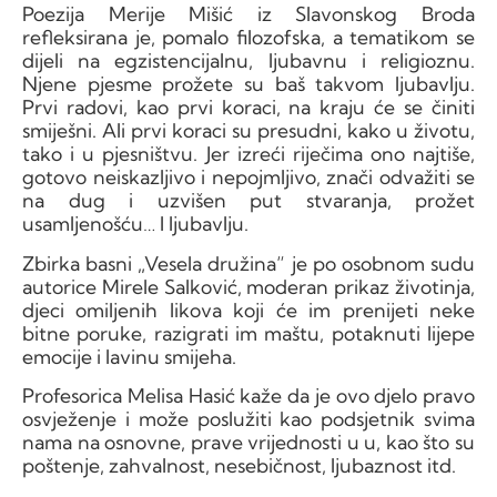
Poezija Merije Mišić iz Slavonskog Broda
refleksirana je, pomalo filozofska, a tematikom se
dijeli na egzistencijalnu, ljubavnu i religioznu.
Njene pjesme prožete su baš takvom ljubavlju.
Prvi radovi, kao prvi koraci, na kraju će se činiti
smiješni. Ali prvi koraci su presudni, kako u životu,
tako i u pjesništvu. Jer izreći riječima ono najtiše,
gotovo neiskazljivo i nepojmljivo, znači odvažiti se
na dug i uzvišen put stvaranja, prožet
usamljenošću… I ljubavlju.
Zbirka basni „Vesela družina“ je po osobnom sudu
autorice Mirele Salković, moderan prikaz životinja,
djeci omiljenih likova koji će im prenijeti neke
bitne poruke, razigrati im maštu, potaknuti lijepe
emocije i lavinu smijeha.
Profesorica Melisa Hasić kaže da je ovo djelo pravo
osvježenje i može poslužiti kao podsjetnik svima
nama na osnovne, prave vrijednosti u u, kao što su
poštenje, zahvalnost, nesebičnost, ljubaznost itd.