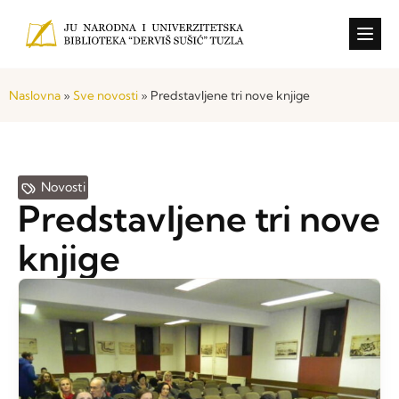
Konkursi i o
Naslovna
»
Sve novosti
»
Predstavljene tri nove knjige
Novosti
Predstavljene tri nove
knjige