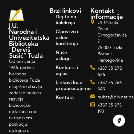
Brzi linkovi
Kontakt
informacije
Digitalna
kolekcija
Ul. Mihajla i
J.U.
Živka
Narodna i
Članstvo i
Crnogorčevića
Univezitetska
uslovi
7,
Biblioteka
korištenja
75 000 Tuzla,
“Derviš
Naše
Bosna i
Sušić” Tuzla
usluge
Hercegovina
Od osnivanja,
Konkursi i
1946. godine,
+387 35 272
oglasi
Narodna
626
biblioteka Tuzla
Linkovi koje
+387 35 266
uspješno obavlja
preporučujemo
343
zadatke nosioca
Kontakt
nubtz@bih.net.ba
razvoja
+387 35 273
bibliotečke
190
djelatnosti na
tuzlanskom
području,
djelujući u