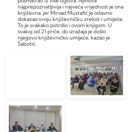
posmatrati iz više uglova. Njihova
najprepoznatljivija i najveća vrijednost je ona
književna, jer Mirsad Mustafić je odavno
dokazao svoju književničku zrelost i umijeće.
To je svakako potrdio i ovom knjigom. U
svakoj od 21 priče, do izražaja je došlo
njegovo književničko umijeće, kazao je
Šabotić.