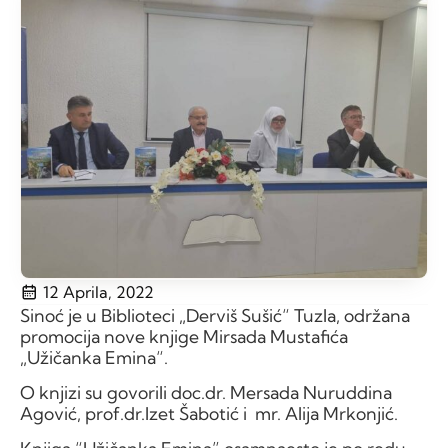
12 Aprila, 2022
Sinoć je u Biblioteci „Derviš Sušić“ Tuzla, održana
promocija nove knjige Mirsada Mustafića
„Užičanka Emina“.
O knjizi su govorili doc.dr. Mersada Nuruddina
Agović, prof.dr.Izet Šabotić i mr. Alija Mrkonjić.