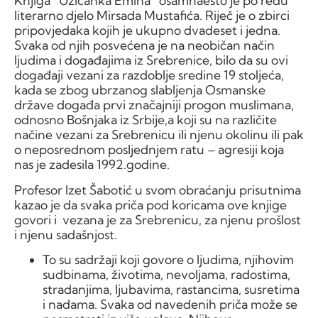
Knjiga “Užičanka Emina” osamnaesto je po redu
literarno djelo Mirsada Mustafića. Riječ je o zbirci
pripovjedaka kojih je ukupno dvadeset i jedna.
Svaka od njih posvećena je na neobičan način
ljudima i događajima iz Srebrenice, bilo da su ovi
događaji vezani za razdoblje sredine 19 stoljeća,
kada se zbog ubrzanog slabljenja Osmanske
države događa prvi značajniji progon muslimana,
odnosno Bošnjaka iz Srbije,a koji su na različite
načine vezani za Srebrenicu ili njenu okolinu ili pak
o neposrednom posljednjem ratu – agresiji koja
nas je zadesila 1992.godine.
Profesor Izet Šabotić u svom obraćanju prisutnima
kazao je da svaka priča pod koricama ove knjige
govori i vezana je za Srebrenicu, za njenu prošlost
i njenu sadašnjost.
To su sadržaji koji govore o ljudima, njihovim
sudbinama, životima, nevoljama, radostima,
stradanjima, ljubavima, rastancima, susretima
i nadama. Svaka od navedenih priča može se