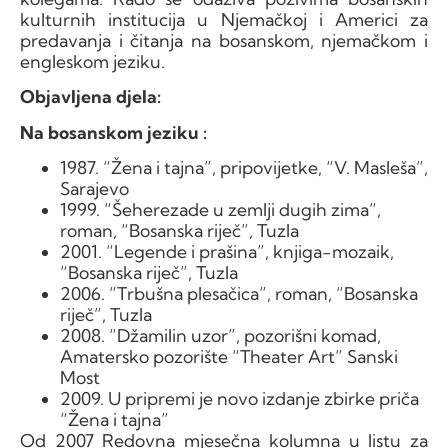
kulturnih institucija u Njemačkoj i Americi za
predavanja i čitanja na bosanskom, njemačkom i
engleskom jeziku.
Objavljena djela:
Na bosanskom jeziku :
1987. “Žena i tajna”, pripovijetke, “V. Masleša”,
Sarajevo
1999. “Šeherezade u zemlji dugih zima”,
roman, “Bosanska riječ”, Tuzla
2001. “Legende i prašina”, knjiga-mozaik,
“Bosanska riječ”, Tuzla
2006. “Trbušna plesačica”, roman, “Bosanska
riječ”, Tuzla
2008. “Džamilin uzor”, pozorišni komad,
Amatersko pozorište “Theater Art” Sanski
Most
2009. U pripremi je novo izdanje zbirke priča
“Žena i tajna”
Od 2007 Redovna mjesečna kolumna u listu za