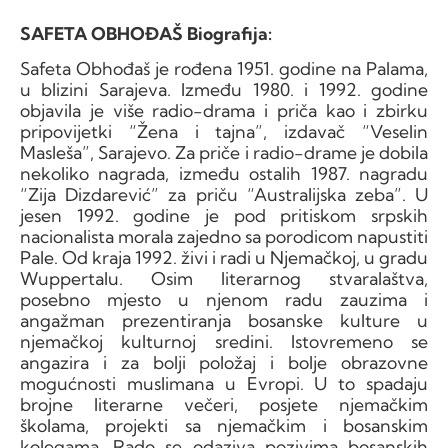
SAFETA OBHOĐAŠ Biografija:
Safeta Obhođaš je rođena 1951. godine na Palama,
u blizini Sarajeva. Između 1980. i 1992. godine
objavila je više radio-drama i priča kao i zbirku
pripovijetki “Žena i tajna”, izdavač “Veselin
Masleša”, Sarajevo. Za priče i radio-drame je dobila
nekoliko nagrada, između ostalih 1987. nagradu
“Zija Dizdarević” za priču “Australijska zeba”. U
jesen 1992. godine je pod pritiskom srpskih
nacionalista morala zajedno sa porodicom napustiti
Pale. Od kraja 1992. živi i radi u Njemačkoj, u gradu
Wuppertalu. Osim literarnog stvaralaštva,
posebno mjesto u njenom radu zauzima i
angažman prezentiranja bosanske kulture u
njemačkoj kulturnoj sredini. Istovremeno se
angazira i za bolji položaj i bolje obrazovne
mogućnosti muslimana u Evropi. U to spadaju
brojne literarne večeri, posjete njemačkim
školama, projekti sa njemačkim i bosanskim
kolegama. Rado se odaziva pozivima bosanskih