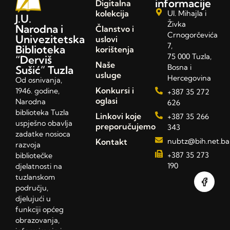
informacije
Digitalna
kolekcija
Ul. Mihajla i
J.U.
Živka
Narodna i
Članstvo i
Crnogorčevića
Univezitetska
uslovi
7,
Biblioteka
korištenja
75 000 Tuzla,
“Derviš
Naše
Bosna i
Sušić” Tuzla
usluge
Hercegovina
Od osnivanja,
Konkursi i
1946. godine,
+387 35 272
oglasi
Narodna
626
biblioteka Tuzla
Linkovi koje
+387 35 266
uspješno obavlja
preporučujemo
343
zadatke nosioca
Kontakt
nubtz@bih.net.ba
razvoja
+387 35 273
bibliotečke
190
djelatnosti na
tuzlanskom
području,
djelujući u
funkciji općeg
obrazovanja,