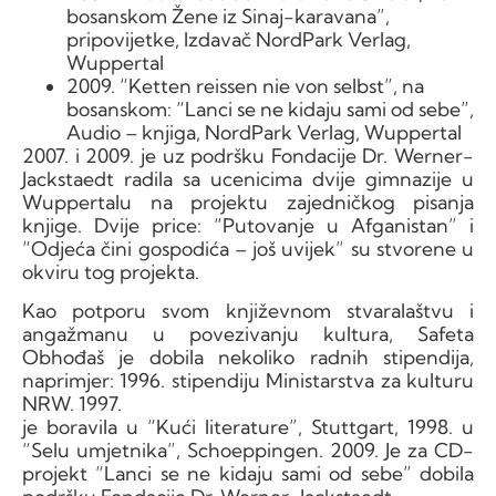
bosanskom Žene iz Sinaj-karavana”,
pripovijetke, Izdavač NordPark Verlag,
Wuppertal
2009. “Ketten reissen nie von selbst”, na
bosanskom: “Lanci se ne kidaju sami od sebe”,
Audio – knjiga, NordPark Verlag, Wuppertal
2007. i 2009. je uz podršku Fondacije Dr. Werner-
Jackstaedt radila sa ucenicima dvije gimnazije u
Wuppertalu na projektu zajedničkog pisanja
knjige. Dvije price: “Putovanje u Afganistan” i
“Odjeća čini gospodića – još uvijek” su stvorene u
okviru tog projekta.
Kao potporu svom književnom stvaralaštvu i
angažmanu u povezivanju kultura, Safeta
Obhođaš je dobila nekoliko radnih stipendija,
naprimjer: 1996. stipendiju Ministarstva za kulturu
NRW. 1997.
je boravila u “Kući literature”, Stuttgart, 1998. u
“Selu umjetnika”, Schoeppingen. 2009. Je za CD-
projekt “Lanci se ne kidaju sami od sebe” dobila