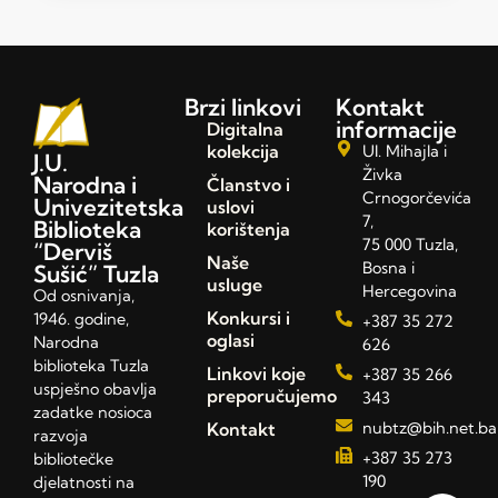
Brzi linkovi
Kontakt
informacije
Digitalna
kolekcija
Ul. Mihajla i
J.U.
Živka
Narodna i
Članstvo i
Crnogorčevića
Univezitetska
uslovi
7,
Biblioteka
korištenja
75 000 Tuzla,
“Derviš
Naše
Bosna i
Sušić” Tuzla
usluge
Hercegovina
Od osnivanja,
Konkursi i
1946. godine,
+387 35 272
oglasi
Narodna
626
biblioteka Tuzla
Linkovi koje
+387 35 266
uspješno obavlja
preporučujemo
343
zadatke nosioca
Kontakt
nubtz@bih.net.ba
razvoja
+387 35 273
bibliotečke
190
djelatnosti na