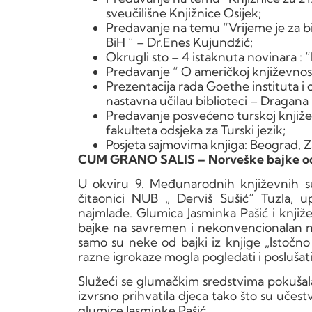
sveučilišne Knjižnice Osijek;
Predavanje na temu “Vrijeme je za bib
BiH ” – Dr.Enes Kujundžić;
Okrugli sto – 4 istaknuta novinara : 
Predavanje “ O američkoj književnosti
Prezentacija rada Goethe instituta i 
nastavna učilau biblioteci – Dragana 
Predavanje posvećeno turskoj književ
fakulteta odsjeka za Turski jezik;
Posjeta sajmovima knjiga: Beograd, Z
CUM GRANO SALIS – Norveške bajke od
U okviru 9. Međunarodnih književnih su
čitaonici NUB „ Derviš Sušić“ Tuzla, u
najmlađe. Glumica Jasminka Pašić i knjiže
bajke na savremen i nekonvencionalan nači
samo su neke od bajki iz knjige „Istočn
razne igrokaze mogla pogledati i poslušati
Služeći se glumačkim sredstvima pokušala
izvrsno prihvatila djeca tako što su učestv
glumice Jasminke Pašić.