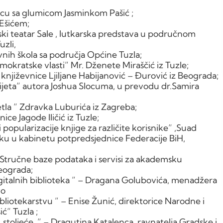
ecu sa glumicom Jasminkom Pašić ;
Ešićem;
rski teatar Sale , lutkarska predstava u područnom
uzli,
ovnih škola sa područja Općine Tuzla;
okratske vlasti” Mr. Dženete Miraščić iz Tuzle;
književnice Ljiljane Habijanović – Đurović iz Beograda;
ijeta” autora Joshua Slocuma, u prevodu dr.Samira
etla ” Zdravka Luburića iz Zagreba;
e Jagode Iličić iz Tuzle;
 popularizacije knjige za različite korisnike” ,Suad
itiku u kabinetu potpredsjednice Federacije BiH,
tručne baze podataka i servisi za akademsku
Beograda;
italnih biblioteka ” – Dragana Golubovića, menadžera
vo
iotekarstvu ” – Enise Žunić, direktorice Narodne i
ć” Tuzla ;
stoljeće .” – Dragutina Katalenca, ravnatelja Gradske i