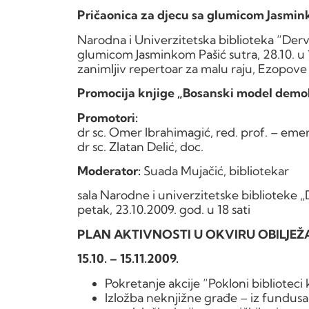
Pričaonica za djecu sa glumicom Jasmin
Narodna i Univerzitetska biblioteka “Derv
glumicom Jasminkom Pašić sutra, 28.10. u 11
zanimljiv repertoar za malu raju, Ezopove
Promocija knjige „Bosanski model demok
Promotori:
dr sc. Omer Ibrahimagić, red. prof. – emer
dr sc. Zlatan Delić, doc.
Moderator:
Suada Mujačić, bibliotekar
sala Narodne i univerzitetske biblioteke „
petak, 23.10.2009. god. u 18 sati
PLAN AKTIVNOSTI U OKVIRU OBILJEŽA
15.10. – 15.11.2009.
Pokretanje akcije “Pokloni biblioteci 
Izložba neknjižne građe – iz fundusa 