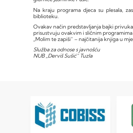
Na kraju programa djeca su plesala, zasl
biblioteku.
Ovakav način predstavljanja bajki privukao je
prisustvuju ovakvim i sličnim programima
„Molim te zapiši“ – najčitanija knjiga u 
Služba za odnose s javnošću
NUB „Derviš Sušić“ Tuzla