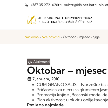
+387 35 272-626
nubtz@bih.net.ba
bibli
Naslovna
»
Sve novosti
»
Oktobar – mjesec knjige
Aktivnosti
Oktobar – mjesec
7 Januara, 2010
CUM GRANO SALIS – Norveške bajke
Pričaonica za djecu sa glumicom Jas
Promocija knjige „Bosanski model de
Plan aktivnosit u okviru obilježavanj
Poziv za najmlađe