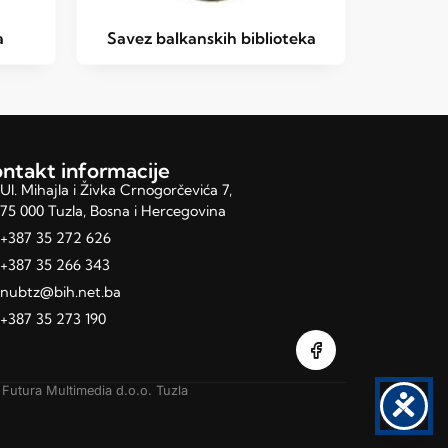
a
Savez balkanskih biblioteka
ntakt informacije
Ul. Mihajla i Živka Crnogorčevića 7,
75 000 Tuzla, Bosna i Hercegovina
+387 35 272 626
+387 35 266 343
nubtz@bih.net.ba
+387 35 273 190
y
Futura Multimedia d.o.o. Tuzla