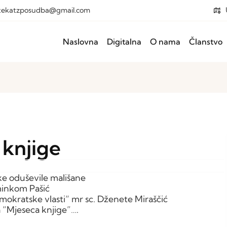
otekatzposudba@gmail.com
Naslovna
Digitalna
O nama
Članstvo
 knjige
 oduševile mališane
minkom Pašić
mokratske vlasti“ mr sc. Dženete Miraščić
a “Mjeseca knjige”….