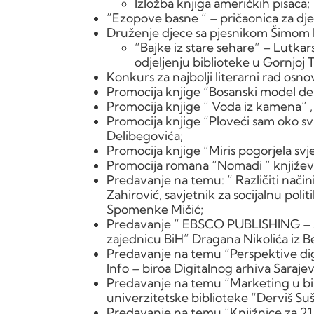
Izložba knjiga američkih pisaca;
“Ezopove basne ” – pričaonica za dj
Druženje djece sa pjesnikom Šimom 
“Bajke iz stare sehare” – Lutka
odjeljenju biblioteke u Gornjoj T
Konkurs za najbolji literarni rad osn
Promocija knjige “Bosanski model dem
Promocija knjige “ Voda iz kamena” , 
Promocija knjige “Ploveći sam oko sv
Delibegovića;
Promocija knjige “Miris pogorjela svj
Promocija romana “Nomadi ” književnic
Predavanje na temu: “ Različiti načini
Zahirović, savjetnik za socijalnu pol
Spomenke Mičić;
Predavanje “ EBSCO PUBLISHING – S
zajednicu BiH” Dragana Nikolića iz 
Predavanje na temu “Perspektive dig
Info – biroa Digitalnog arhiva Saraje
Predavanje na temu “Marketing u bibl
univerzitetske biblioteke “Derviš Suši
Predavanje na temu “Knjižnice za 21. 