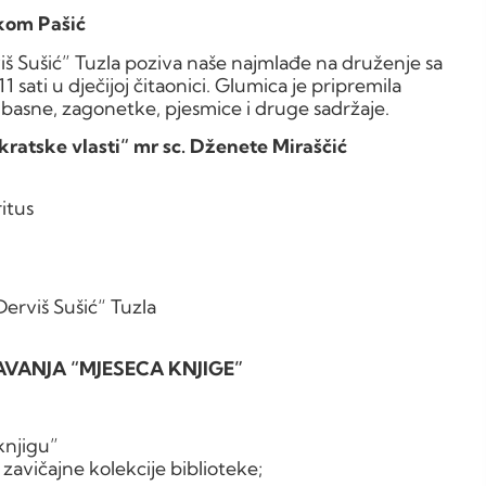
kom Pašić
iš Sušić” Tuzla poziva naše najmlađe na druženje sa
 sati u dječijoj čitaonici. Glumica je pripremila
 basne, zagonetke, pjesmice i druge sadržaje.
ratske vlasti“ mr sc. Dženete Miraščić
itus
Derviš Sušić“ Tuzla
VANJA “MJESECA KNJIGE”
knjigu”
zavičajne kolekcije biblioteke;