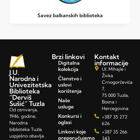
Savez balkanskih biblioteka
Brzi linkovi
Kontakt
informacije
Digitalna
kolekcija
Ul. Mihajla i
J.U.
Živka
Narodna i
Članstvo i
Crnogorčevića
Univezitetska
uslovi
7,
Biblioteka
korištenja
75 000 Tuzla,
“Derviš
Naše
Bosna i
Sušić” Tuzla
usluge
Hercegovina
Od osnivanja,
Konkursi i
1946. godine,
+387 35 272
oglasi
Narodna
626
biblioteka Tuzla
Linkovi koje
+387 35 266
uspješno obavlja
preporučujemo
343