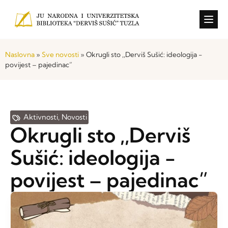
Konkursi i o
Naslovna
»
Sve novosti
»
Okrugli sto ,,Derviš Sušić: ideologija -
povijest – pajedinac”
Aktivnosti
,
Novosti
Okrugli sto ,,Derviš
Sušić: ideologija -
povijest – pajedinac”