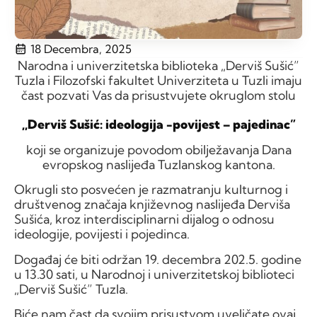
18 Decembra, 2025
Narodna i univerzitetska biblioteka „Derviš Sušić”
Tuzla i Filozofski fakultet Univerziteta u Tuzli imaju
čast pozvati Vas da prisustvujete okruglom stolu
,,Derviš Sušić: ideologija -povijest – pajedinac”
koji se organizuje povodom obilježavanja Dana
evropskog naslijeđa Tuzlanskog kantona.
Okrugli sto posvećen je razmatranju kulturnog i
društvenog značaja književnog naslijeđa Derviša
Sušića, kroz interdisciplinarni dijalog o odnosu
ideologije, povijesti i pojedinca.
Događaj će biti održan 19. decembra 202.5. godine
u 13.30 sati, u Narodnoj i univerzitetskoj biblioteci
„Derviš Sušić” Tuzla.
Biće nam čast da svojim prisustvom uveličate ovaj