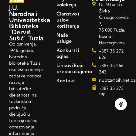
kolekcija
Ul. Mihajla i
J.U.
Živka
Narodna i
Članstvo i
Crnogorčevića
Univezitetska
uslovi
7,
Biblioteka
korištenja
75 000 Tuzla,
“Derviš
Naše
Bosna i
Sušić” Tuzla
usluge
Hercegovina
Od osnivanja,
Konkursi i
1946. godine,
+387 35 272
oglasi
Narodna
626
biblioteka Tuzla
Linkovi koje
+387 35 266
uspješno obavlja
preporučujemo
343
zadatke nosioca
Kontakt
nubtz@bih.net.ba
razvoja
+387 35 273
bibliotečke
190
djelatnosti na
tuzlanskom
području,
djelujući u
funkciji općeg
obrazovanja,
informiranja i