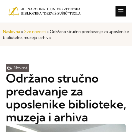
Konkursi i o
Naslovna
»
Sve novosti
»
Održano stručno predavanje za uposlenike
biblioteke, muzeja i arhiva
Novosti
Održano stručno
predavanje za
uposlenike biblioteke,
muzeja i arhiva