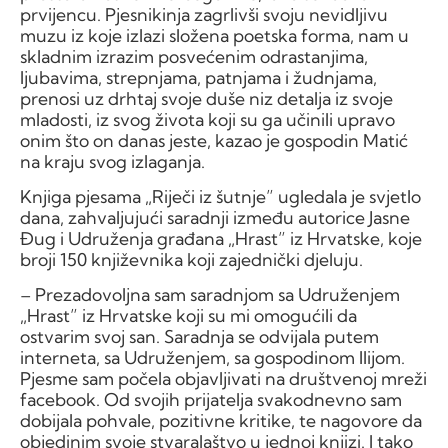
prvijencu. Pjesnikinja zagrlivši svoju nevidljivu
muzu iz koje izlazi složena poetska forma, nam u
skladnim izrazim posvećenim odrastanjima,
ljubavima, strepnjama, patnjama i žudnjama,
prenosi uz drhtaj svoje duše niz detalja iz svoje
mladosti, iz svog života koji su ga učinili upravo
onim što on danas jeste, kazao je gospodin Matić
na kraju svog izlaganja.
Knjiga pjesama „Riječi iz šutnje” ugledala je svjetlo
dana, zahvaljujući saradnji između autorice Jasne
Đug i Udruženja građana „Hrast” iz Hrvatske, koje
broji 150 književnika koji zajednički djeluju.
– Prezadovoljna sam saradnjom sa Udruženjem
„Hrast” iz Hrvatske koji su mi omogućili da
ostvarim svoj san. Saradnja se odvijala putem
interneta, sa Udruženjem, sa gospodinom Ilijom.
Pjesme sam počela objavljivati na društvenoj mreži
facebook. Od svojih prijatelja svakodnevno sam
dobijala pohvale, pozitivne kritike, te nagovore da
objedinim svoje stvaralaštvo u jednoj knjizi. I tako