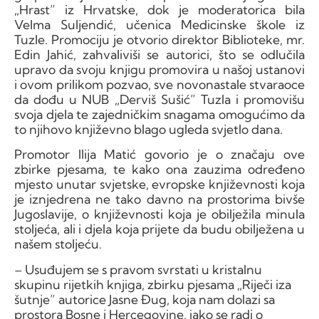
„Hrast” iz Hrvatske, dok je moderatorica bila
Velma Suljendić, učenica Medicinske škole iz
Tuzle. Promociju je otvorio direktor Biblioteke, mr.
Edin Jahić, zahvaliviši se autorici, što se odlučila
upravo da svoju knjigu promovira u našoj ustanovi
i ovom prilikom pozvao, sve novonastale stvaraoce
da dođu u NUB „Derviš Sušić” Tuzla i promovišu
svoja djela te zajedničkim snagama omogućimo da
to njihovo književno blago ugleda svjetlo dana.
Promotor Ilija Matić govorio je o značaju ove
zbirke pjesama, te kako ona zauzima određeno
mjesto unutar svjetske, evropske književnosti koja
je iznjedrena ne tako davno na prostorima bivše
Jugoslavije, o književnosti koja je obilježila minula
stoljeća, ali i djela koja prijete da budu obilježena u
našem stoljeću.
– Usuđujem se s pravom svrstati u kristalnu
skupinu rijetkih knjiga, zbirku pjesama „Riječi iza
šutnje” autorice Jasne Đug, koja nam dolazi sa
prostora Bosne i Hercegovine, iako se radi o