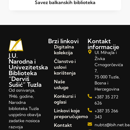
Savez balkanskih biblioteka
Brzi linkovi
Kontakt
informacije
Digitalna
kolekcija
Ul. Mihajla i
J.U.
Živka
Narodna i
Članstvo i
Crnogorčevića
Univezitetska
uslovi
7,
Biblioteka
korištenja
75 000 Tuzla,
“Derviš
Naše
Bosna i
Sušić” Tuzla
usluge
Hercegovina
Od osnivanja,
Konkursi i
1946. godine,
+387 35 272
oglasi
Narodna
626
biblioteka Tuzla
Linkovi koje
+387 35 266
uspješno obavlja
preporučujemo
343
zadatke nosioca
Kontakt
nubtz@bih.net.ba
razvoja