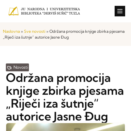
Konkursi i o
Naslovna
»
Sve novosti
»
Održana promocija knjige zbirka pjesama
„Riječi iza šutnje“ autorice Jasne Đug
Novosti
Održana promocija
knjige zbirka pjesama
„Riječi iza šutnje“
autorice Jasne Đug