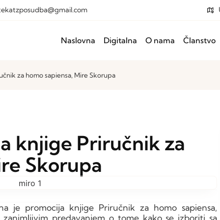
otekatzposudba@gmail.com
Naslovna
Digitalna
O nama
Članstvo
ručnik za homo sapiensa, Mire Skorupa
 knjige Priručnik za
ire Skorupa
ana je promocija knjige Priručnik za homo sapiensa,
a zanimljivim predavanjem o tome kako se izboriti sa