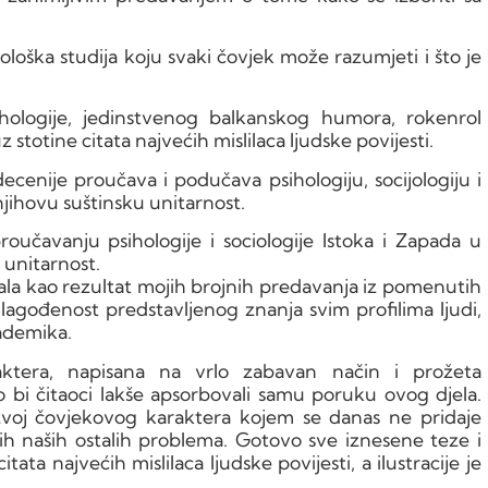
ološka studija koju svaki čovjek može razumjeti i što je
sihologije, jedinstvenog balkanskog humora, rokenrol
z stotine citata najvećih mislilaca ljudske povijesti.
cenije proučava i podučava psihologiju, socijologiju i
njihovu suštinsku unitarnost.
oučavanju psihologije i sociologije Istoka i Zapada u
 unitarnost.
ala kao rezultat mojih brojnih predavanja iz pomenutih
rilagođenost predstavljenog znanja svim profilima ljudi,
ademika.
aktera, napisana na vrlo zabavan način i prožeta
i čitaoci lakše apsorbovali samu poruku ovog djela.
azvoj čovjekovog karaktera kojem se danas ne pridaje
svih naših ostalih problema. Gotovo sve iznesene teze i
tata najvećih mislilaca ljudske povijesti, a ilustracije je