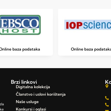
Online baza podataka
Online baza podatak
Brzi linkovi
Ko
Digitalna kolekcija
Članstvo i uslovi korištenja
Naše usluge
zla
Konkursi i oglasi
čke