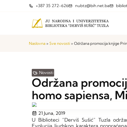
+387 35 272-626
nubtz@bih.net.ba
bibli
Naslovna
»
Sve novosti
»
Održana promocija knjige Pri
Novosti
Održana promocija
homo sapiensa, M
21 Juna, 2019
U Biblioteci “Derviš Sušić” Tuzla održ
Evolucija ljudskog karaktera propraćen