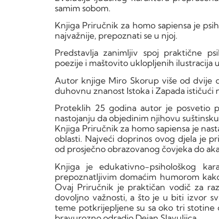
samim sobom.
Knjiga Priručnik za homo sapiensa je psih
najvažnije, prepoznati se u njoj.
Predstavlja zanimljiv spoj praktične p
poezije i maštovito uklopljenih ilustracija u
Autor knjige Miro Skorup više od dvije de
duhovnu znanost Istoka i Zapada ističući 
Proteklih 25 godina autor je posvetio pr
nastojanju da objedinim njihovu suštinsku
Knjiga Priručnik za homo sapiensa je nast
oblasti. Najveći doprinos ovog djela je p
od prosječno obrazovanog čovjeka do ak
Knjiga je edukativno-psihološkog kar
prepoznatljivim domaćim humorom kako b
Ovaj Priručnik je praktičan vodič za r
dovoljno važnosti, a što je u biti izvor 
teme potkrijepljene su sa oko tri stotine ci
bravurozno odradio Dejan Slavuljica.