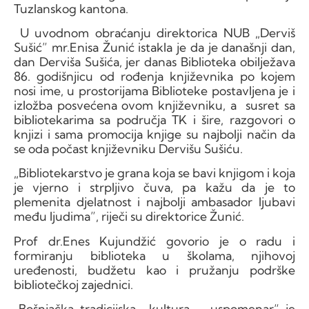
Tuzlanskog kantona.
U uvodnom obraćanju direktorica NUB „Derviš
Sušić” mr.Enisa Žunić istakla je da je današnji dan,
dan Derviša Sušića, jer danas Biblioteka obilježava
86. godišnjicu od rođenja književnika po kojem
nosi ime, u prostorijama Biblioteke postavljena je i
izložba posvećena ovom književniku, a susret sa
bibliotekarima sa područja TK i šire, razgovori o
knjizi i sama promocija knjige su najbolji način da
se oda počast književniku Dervišu Sušiću.
„Bibliotekarstvo je grana koja se bavi knjigom i koja
je vjerno i strpljivo čuva, pa kažu da je to
plemenita djelatnost i najbolji ambasador ljubavi
među ljudima”, riječi su direktorice Žunić.
Prof dr.Enes Kujundžić govorio je o radu i
formiranju biblioteka u školama, njihovoj
uređenosti, budžetu kao i pružanju podrške
bibliotečkoj zajednici.
„Bošnjačka tradicijska kultura – uspomenar“ je