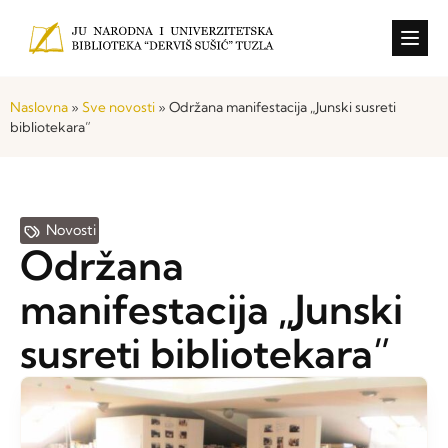
Konkursi i o
Naslovna
»
Sve novosti
»
Održana manifestacija „Junski susreti
bibliotekara”
Novosti
Održana
manifestacija „Junski
susreti bibliotekara”