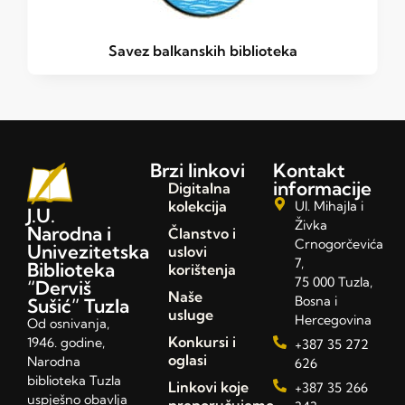
Savez balkanskih biblioteka
Brzi linkovi
Kontakt
informacije
Digitalna
kolekcija
Ul. Mihajla i
J.U.
Živka
Narodna i
Članstvo i
Crnogorčevića
Univezitetska
uslovi
7,
Biblioteka
korištenja
75 000 Tuzla,
“Derviš
Naše
Bosna i
Sušić” Tuzla
usluge
Hercegovina
Od osnivanja,
Konkursi i
1946. godine,
+387 35 272
oglasi
Narodna
626
biblioteka Tuzla
Linkovi koje
+387 35 266
uspješno obavlja