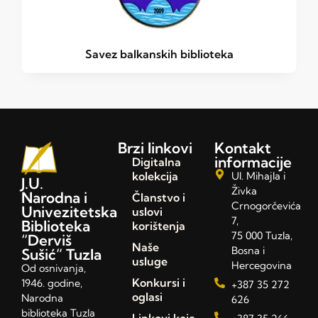
Savez balkanskih biblioteka
Brzi linkovi
Kontakt
informacije
Digitalna
kolekcija
Ul. Mihajla i
J.U.
Živka
Narodna i
Članstvo i
Crnogorčevića
Univezitetska
uslovi
7,
Biblioteka
korištenja
75 000 Tuzla,
“Derviš
Naše
Bosna i
Sušić” Tuzla
usluge
Hercegovina
Od osnivanja,
Konkursi i
1946. godine,
+387 35 272
oglasi
Narodna
626
biblioteka Tuzla