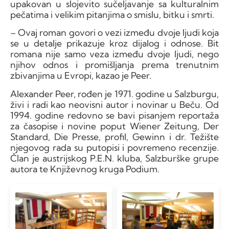
upakovan u slojevito sučeljavanje sa kulturalnim
pečatima i velikim pitanjima o smislu, bitku i smrti.
– Ovaj roman govori o vezi između dvoje ljudi koja
se u detalje prikazuje kroz dijalog i odnose. Bit
romana nije samo veza između dvoje ljudi, nego
njihov odnos i promišljanja prema trenutnim
zbivanjima u Evropi, kazao je Peer.
Alexander Peer, rođen je 1971. godine u Salzburgu,
živi i radi kao neovisni autor i novinar u Beču. Od
1994. godine redovno se bavi pisanjem reportaža
za časopise i novine poput Wiener Zeitung, Der
Standard, Die Presse, profil, Gewinn i dr. Težište
njegovog rada su putopisi i povremeno recenzije.
Član je austrijskog P.E.N. kluba, Salzburške grupe
autora te Književnog kruga Podium.