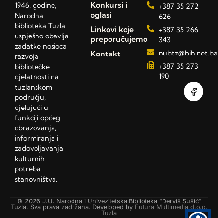
Konkursi i
1946. godine,
+387 35 272
oglasi
Narodna
626
biblioteka Tuzla
Linkovi koje
+387 35 266
uspješno obavlja
preporučujemo
343
zadatke nosioca
Kontakt
nubtz@bih.net.ba
razvoja
+387 35 273
bibliotečke
190
djelatnosti na
tuzlanskom
području,
djelujući u
funkciji općeg
obrazovanja,
informiranja i
zadovoljavanja
kulturnih
potreba
stanovništva.
© 2026 J.U. Narodna i Univezitetska Biblioteka "Derviš Sušić"
Tuzla. Sva prava zadržana. Developed by
Futura Multimedia d.o.o.
Tuzla