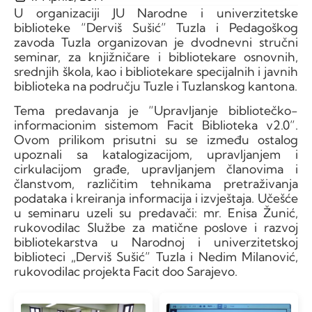
U organizaciji JU Narodne i univerzitetske
biblioteke “Derviš Sušić” Tuzla i Pedagoškog
zavoda Tuzla organizovan je dvodnevni stručni
seminar, za knjižničare i bibliotekare osnovnih,
srednjih škola, kao i bibliotekare specijalnih i javnih
biblioteka na području Tuzle i Tuzlanskog kantona.
Tema predavanja je “Upravljanje bibliotečko-
informacionim sistemom Facit Biblioteka v2.0”.
Ovom prilikom prisutni su se između ostalog
upoznali sa katalogizacijom, upravljanjem i
cirkulacijom građe, upravljanjem članovima i
članstvom, različitim tehnikama pretraživanja
podataka i kreiranja informacija i izvještaja. Učešće
u seminaru uzeli su predavači: mr. Enisa Žunić,
rukovodilac Službe za matične poslove i razvoj
bibliotekarstva u Narodnoj i univerzitetskoj
biblioteci „Derviš Sušić” Tuzla i Nedim Milanović,
rukovodilac projekta Facit doo Sarajevo.