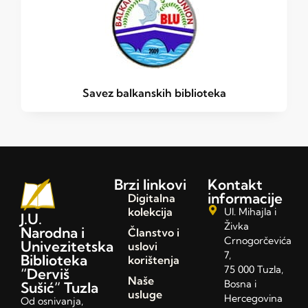
Savez balkanskih biblioteka
Brzi linkovi
Kontakt
informacije
Digitalna
kolekcija
Ul. Mihajla i
J.U.
Živka
Narodna i
Članstvo i
Crnogorčevića
Univezitetska
uslovi
7,
Biblioteka
korištenja
75 000 Tuzla,
“Derviš
Naše
Bosna i
Sušić” Tuzla
usluge
Hercegovina
Od osnivanja,