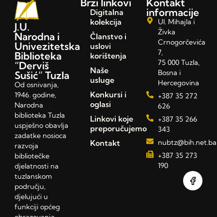
Brzi linkovi
Kontakt
informacije
Digitalna
kolekcija
Ul. Mihajla i
J.U.
Živka
Narodna i
Članstvo i
Crnogorčevića
Univezitetska
uslovi
7,
Biblioteka
korištenja
75 000 Tuzla,
“Derviš
Naše
Bosna i
Sušić” Tuzla
usluge
Hercegovina
Od osnivanja,
Konkursi i
1946. godine,
+387 35 272
oglasi
Narodna
626
biblioteka Tuzla
Linkovi koje
+387 35 266
uspješno obavlja
preporučujemo
343
zadatke nosioca
Kontakt
nubtz@bih.net.ba
razvoja
+387 35 273
bibliotečke
190
djelatnosti na
tuzlanskom
području,
djelujući u
funkciji općeg
obrazovanja,