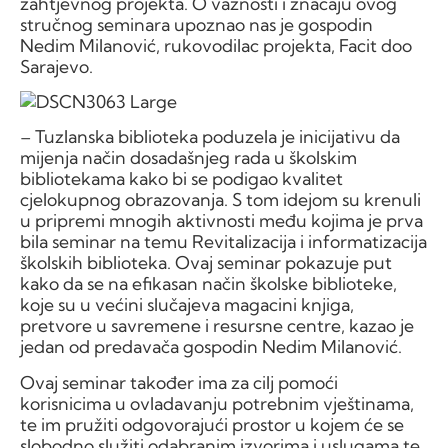
zahtjevnog projekta. O važnosti i značaju ovog
stručnog seminara upoznao nas je gospodin
Nedim Milanović, rukovodilac projekta, Facit doo
Sarajevo.
– Tuzlanska biblioteka poduzela je inicijativu da
mijenja način dosadašnjeg rada u školskim
bibliotekama kako bi se podigao kvalitet
cjelokupnog obrazovanja. S tom idejom su krenuli
u pripremi mnogih aktivnosti među kojima je prva
bila seminar na temu Revitalizacija i informatizacija
školskih biblioteka. Ovaj seminar pokazuje put
kako da se na efikasan način školske biblioteke,
koje su u većini slučajeva magacini knjiga,
pretvore u savremene i resursne centre, kazao je
jedan od predavača gospodin Nedim Milanović.
Ovaj seminar također ima za cilj pomoći
korisnicima u ovladavanju potrebnim vještinama,
te im pružiti odgovorajući prostor u kojem će se
slobodno služiti odabranim izvorima i uslugama te