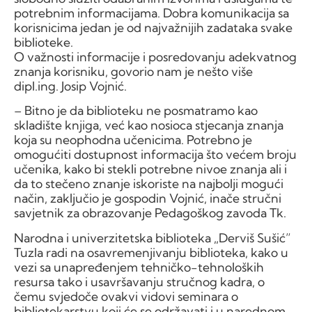
potrebnim informacijama. Dobra komunikacija sa
korisnicima jedan je od najvažnijih zadataka svake
biblioteke.
O važnosti informacije i posredovanju adekvatnog
znanja korisniku, govorio nam je nešto više
dipl.ing. Josip Vojnić.
– Bitno je da biblioteku ne posmatramo kao
skladište knjiga, već kao nosioca stjecanja znanja
koja su neophodna učenicima. Potrebno je
omogućiti dostupnost informacija što većem broju
učenika, kako bi stekli potrebne nivoe znanja ali i
da to stečeno znanje iskoriste na najbolji mogući
način, zaključio je gospodin Vojnić, inače stručni
savjetnik za obrazovanje Pedagoškog zavoda Tk.
Narodna i univerzitetska biblioteka „Derviš Sušić”
Tuzla radi na osavremenjivanju biblioteka, kako u
vezi sa unapređenjem tehničko-tehnoloških
resursa tako i usavršavanju stručnog kadra, o
čemu svjedoče ovakvi vidovi seminara o
bibliotekarstvu koji će se održavati i u narednom