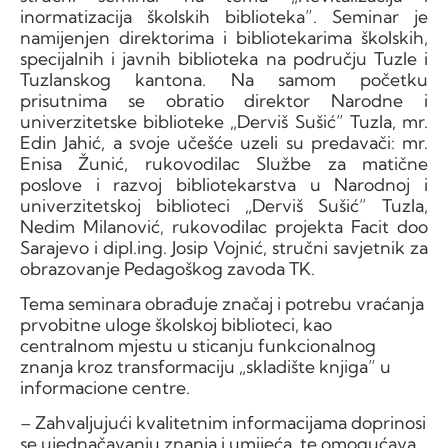
inormatizacija školskih biblioteka”. Seminar je
namijenjen direktorima i bibliotekarima školskih,
specijalnih i javnih biblioteka na području Tuzle i
Tuzlanskog kantona. Na samom početku
prisutnima se obratio direktor Narodne i
univerzitetske biblioteke „Derviš Sušić” Tuzla, mr.
Edin Jahić, a svoje učešće uzeli su predavači: mr.
Enisa Žunić, rukovodilac Službe za matične
poslove i razvoj bibliotekarstva u Narodnoj i
univerzitetskoj biblioteci „Derviš Sušić” Tuzla,
Nedim Milanović, rukovodilac projekta Facit doo
Sarajevo i dipl.ing. Josip Vojnić, stručni savjetnik za
obrazovanje Pedagoškog zavoda TK.
Tema seminara obrađuje značaj i potrebu vraćanja
prvobitne uloge školskoj biblioteci, kao
centralnom mjestu u sticanju funkcionalnog
znanja kroz transformaciju „skladište knjiga” u
informacione centre.
– Zahvaljujući kvalitetnim informacijama doprinosi
se ujednačavanju znanja i umijeća, te omogućava