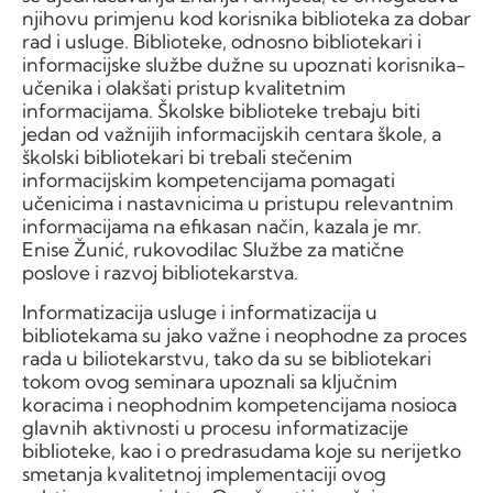
njihovu primjenu kod korisnika biblioteka za dobar
rad i usluge. Biblioteke, odnosno bibliotekari i
informacijske službe dužne su upoznati korisnika-
učenika i olakšati pristup kvalitetnim
informacijama. Školske biblioteke trebaju biti
jedan od važnijih informacijskih centara škole, a
školski bibliotekari bi trebali stečenim
informacijskim kompetencijama pomagati
učenicima i nastavnicima u pristupu relevantnim
informacijama na efikasan način, kazala je mr.
Enise Žunić, rukovodilac Službe za matične
poslove i razvoj bibliotekarstva.
Informatizacija usluge i informatizacija u
bibliotekama su jako važne i neophodne za proces
rada u biliotekarstvu, tako da su se bibliotekari
tokom ovog seminara upoznali sa ključnim
koracima i neophodnim kompetencijama nosioca
glavnih aktivnosti u procesu informatizacije
biblioteke, kao i o predrasudama koje su nerijetko
smetanja kvalitetnoj implementaciji ovog