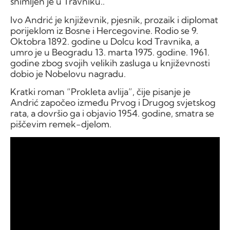
snimljen je u Travniku..
Ivo Andrić je književnik, pjesnik, prozaik i diplomat
porijeklom iz Bosne i Hercegovine. Rodio se 9.
Oktobra 1892. godine u Dolcu kod Travnika, a
umro je u Beogradu 13. marta 1975. godine. 1961.
godine zbog svojih velikih zasluga u književnosti
dobio je Nobelovu nagradu.
Kratki roman “Prokleta avlija”, čije pisanje je
Andrić započeo između Prvog i Drugog svjetskog
rata, a dovršio ga i objavio 1954. godine, smatra se
piščevim remek-djelom.