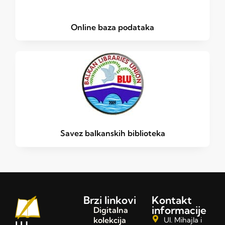
Online baza podataka
Savez balkanskih biblioteka
Brzi linkovi
Kontakt
informacije
Digitalna
kolekcija
Ul. Mihajla i
J.U.