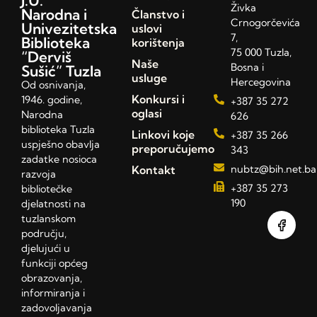
Živka
Narodna i
Članstvo i
Crnogorčevića
Univezitetska
uslovi
7,
Biblioteka
korištenja
75 000 Tuzla,
“Derviš
Naše
Bosna i
Sušić” Tuzla
usluge
Hercegovina
Od osnivanja,
Konkursi i
1946. godine,
+387 35 272
oglasi
Narodna
626
biblioteka Tuzla
Linkovi koje
+387 35 266
uspješno obavlja
preporučujemo
343
zadatke nosioca
Kontakt
nubtz@bih.net.ba
razvoja
+387 35 273
bibliotečke
190
djelatnosti na
tuzlanskom
području,
djelujući u
funkciji općeg
obrazovanja,
informiranja i
zadovoljavanja