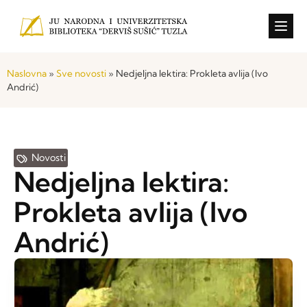
Konkursi i o
Naslovna
»
Sve novosti
»
Nedjeljna lektira: Prokleta avlija (Ivo
Andrić)
Novosti
Nedjeljna lektira:
Prokleta avlija (Ivo
Andrić)