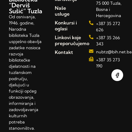
75 000 Tuzla,
“Derviš
Naše
Bosna i
Sušić” Tuzla
usluge
Hercegovina
Od osnivanja,
Konkursi i
1946. godine,
+387 35 272
oglasi
Narodna
626
biblioteka Tuzla
Linkovi koje
+387 35 266
uspješno obavlja
preporučujemo
343
zadatke nosioca
Kontakt
nubtz@bih.net.ba
razvoja
+387 35 273
bibliotečke
190
djelatnosti na
tuzlanskom
području,
djelujući u
funkciji općeg
obrazovanja,
informiranja i
zadovoljavanja
kulturnih
potreba
stanovništva.