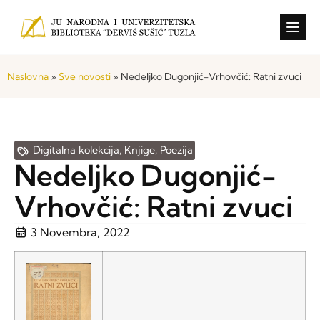
Konkursi i o
Naslovna
»
Sve novosti
»
Nedeljko Dugonjić-Vrhovčić: Ratni zvuci
Digitalna kolekcija
,
Knjige
,
Poezija
Nedeljko Dugonjić-
Vrhovčić: Ratni zvuci
3 Novembra, 2022