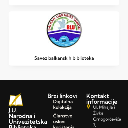
Savez balkanskih biblioteka
Brzi linkovi
Kontakt
informacije
Digitalna
kolekcija
Ul. Mihajla i
J.U.
Živka
Narodna i
Članstvo i
Crnogorčevića
Univezitetska
uslovi
7,
Biblioteka
korištenja