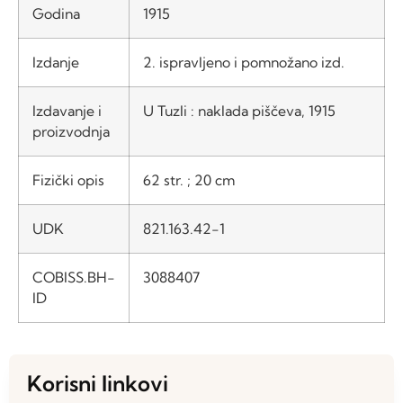
Godina
1915
Izdanje
2. ispravljeno i pomnožano izd.
Izdavanje i
U Tuzli : naklada piščeva, 1915
proizvodnja
Fizički opis
62 str. ; 20 cm
UDK
821.163.42-1
COBISS.BH-
3088407
ID
Korisni linkovi