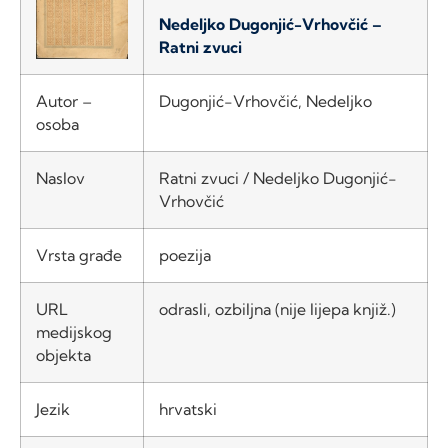
Nedeljko Dugonjić-Vrhovčić –
Ratni zvuci
Autor –
Dugonjić-Vrhovčić, Nedeljko
osoba
Naslov
Ratni zvuci / Nedeljko Dugonjić-
Vrhovčić
Vrsta građe
poezija
URL
odrasli, ozbiljna (nije lijepa knjiž.)
medijskog
objekta
Jezik
hrvatski