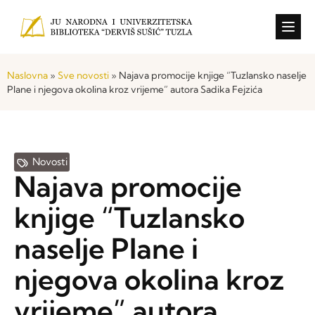
Konkursi i o
Naslovna
»
Sve novosti
»
Najava promocije knjige “Tuzlansko naselje
Plane i njegova okolina kroz vrijeme” autora Sadika Fejzića
Novosti
Najava promocije
knjige “Tuzlansko
naselje Plane i
njegova okolina kroz
vrijeme” autora