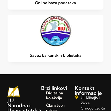
Online baza podataka
Savez balkanskih biblioteka
Brzi linkovi
Kontakt
informacije
Digitalna
kolekcija
Ul. Mihajla i
J.U.
Živka
Narodna i
Članstvo i
Crnogorčevića
Univezitetska
uslovi