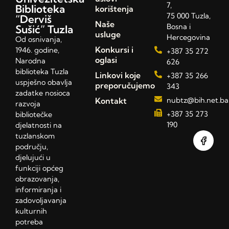
7,
Biblioteka
korištenja
75 000 Tuzla,
“Derviš
Naše
Bosna i
Sušić” Tuzla
usluge
Hercegovina
Od osnivanja,
Konkursi i
1946. godine,
+387 35 272
oglasi
Narodna
626
biblioteka Tuzla
Linkovi koje
+387 35 266
uspješno obavlja
preporučujemo
343
zadatke nosioca
Kontakt
nubtz@bih.net.ba
razvoja
+387 35 273
bibliotečke
190
djelatnosti na
tuzlanskom
području,
djelujući u
funkciji općeg
obrazovanja,
informiranja i
zadovoljavanja
kulturnih
potreba