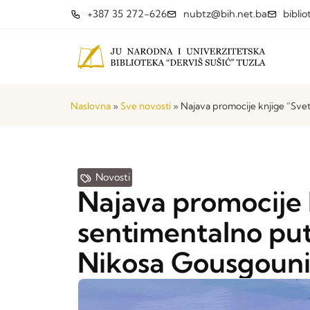
+387 35 272-626
nubtz@bih.net.ba
bibli
Naslovna
»
Sve novosti
»
Najava promocije knjige “Svet
Novosti
Najava promocije k
sentimentalno put
Nikosa Gousgouni