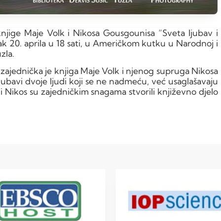
jige Maje Volk i Nikosa Gousgounisa “Sveta ljubav i
k 20. aprila u 18 sati, u Američkom kutku u Narodnoj i
zla.
zajednička je knjiga Maje Volk i njenog supruga Nikosa
jubavi dvoje ljudi koji se ne nadmeću, već usaglašavaju
 i Nikos su zajedničkim snagama stvorili književno djelo