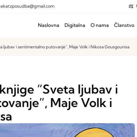
otekatzposudba@gmail.com
Naslovna
Digitalna
O nama
Članstvo
a ljubav i sentimentalno putovanje”, Maje Volk i Nikosa Gousgounisa
njige “Sveta ljubav i
ovanje”, Maje Volk i
sa