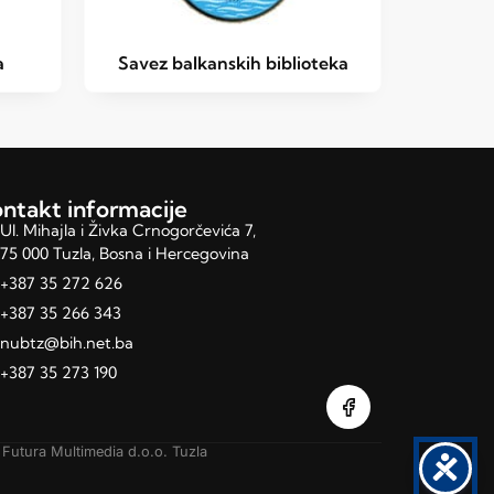
a
Savez balkanskih biblioteka
ntakt informacije
Ul. Mihajla i Živka Crnogorčevića 7,
75 000 Tuzla, Bosna i Hercegovina
+387 35 272 626
+387 35 266 343
nubtz@bih.net.ba
+387 35 273 190
y
Futura Multimedia d.o.o. Tuzla