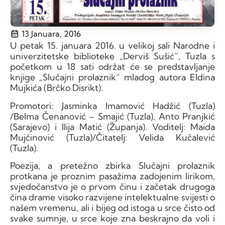
13 Januara, 2016
U petak 15. januara 2016. u velikoj sali Narodne i
univerzitetske biblioteke „Derviš Sušić“, Tuzla s
početkom u 18 sati održat će se predstavljanje
knjige „Slučajni prolaznik“ mladog autora Eldina
Mujkića (Brčko Disrikt).
Promotori: Jasminka Imamović Hadžić (Tuzla)
/Belma Čenanović – Smajić (Tuzla), Anto Pranjkić
(Sarajevo) i Ilija Matić (Županja). Voditelj: Maida
Mujčinović (Tuzla)/Čitatelj: Velida Kučalević
(Tuzla).
Poezija, a pretežno zbirka Slučajni prolaznik
protkana je proznim pasažima zadojenim lirikom,
svjedočanstvo je o prvom činu i začetak drugoga
čina drame visoko razvijene intelektualne svijesti o
našem vremenu, ali i bijeg od istoga u srce čisto od
svake sumnje, u srce koje zna beskrajno da voli i