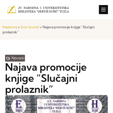
Konkursi i o
Naslovna
»
Sve novosti
»
Najava promocije knjige “Slučajni
prolaznik”
Novosti
Najava promocije
knjige “Slučajni
prolaznik”