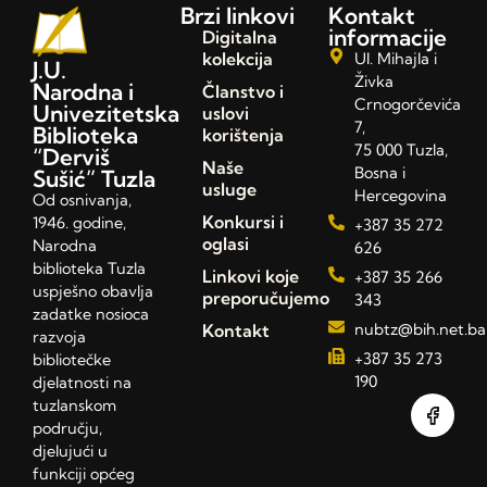
Brzi linkovi
Kontakt
informacije
Digitalna
kolekcija
Ul. Mihajla i
J.U.
Živka
Narodna i
Članstvo i
Crnogorčevića
Univezitetska
uslovi
7,
Biblioteka
korištenja
75 000 Tuzla,
“Derviš
Naše
Bosna i
Sušić” Tuzla
usluge
Hercegovina
Od osnivanja,
Konkursi i
1946. godine,
+387 35 272
oglasi
Narodna
626
biblioteka Tuzla
Linkovi koje
+387 35 266
uspješno obavlja
preporučujemo
343
zadatke nosioca
Kontakt
nubtz@bih.net.ba
razvoja
+387 35 273
bibliotečke
190
djelatnosti na
tuzlanskom
području,
djelujući u
funkciji općeg