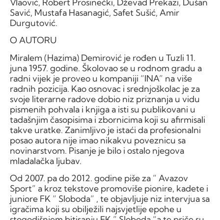
Vlaović, Robert Prosinečki, Dževad Prekazi, Dušan
Savić, Mustafa Hasanagić, Safet Sušić, Amir
Durgutović.
O AUTORU
Miralem (Hazima) Demirović je rođen u Tuzli 11.
juna 1957. godine. Školovao se u rodnom gradu a
radni vijek je proveo u kompaniji “INA” na više
radnih pozicija. Kao osnovac i srednjoškolac je za
svoje literarne radove dobio niz priznanja u vidu
pismenih pohvala i knjiga a isti su publikovani u
tadašnjim časopisima i zbornicima koji su afirmisali
takve uratke. Zanimljivo je istaći da profesionalni
posao autora nije imao nikakvu poveznicu sa
novinarstvom. Pisanje je bilo i ostalo njegova
mladalačka ljubav.
Od 2007. pa do 2012. godine piše za ” Avazov
Sport” a kroz tekstove promoviše pionire, kadete i
juniore FK ” Sloboda” , te objavljuje niz intervjua sa
igračima koji su obilježili najsvjetlije epohe u
stogodišnjem bitisanju FK ” Sloboda “a te priče su