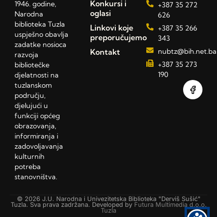
Konkursi i
1946. godine,
+387 35 272
oglasi
Narodna
626
biblioteka Tuzla
Linkovi koje
+387 35 266
uspješno obavlja
preporučujemo
343
zadatke nosioca
Kontakt
nubtz@bih.net.ba
razvoja
+387 35 273
bibliotečke
190
djelatnosti na
tuzlanskom
području,
djelujući u
funkciji općeg
obrazovanja,
informiranja i
zadovoljavanja
kulturnih
potreba
stanovništva.
© 2026 J.U. Narodna i Univezitetska Biblioteka "Derviš Sušić"
Tuzla. Sva prava zadržana. Developed by
Futura Multimedia d.o.o.
Tuzla