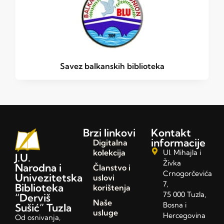
Savez balkanskih biblioteka
Brzi linkovi
Kontakt
informacije
Digitalna
kolekcija
Ul. Mihajla i
J.U.
Živka
Narodna i
Članstvo i
Crnogorčevića
Univezitetska
uslovi
7,
Biblioteka
korištenja
75 000 Tuzla,
“Derviš
Naše
Bosna i
Sušić” Tuzla
usluge
Hercegovina
Od osnivanja,