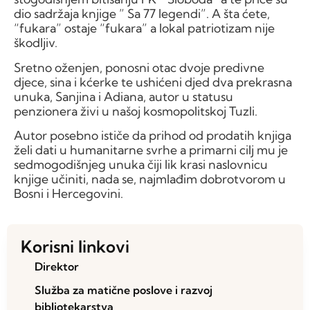
dio sadržaja knjige ” Sa 77 legendi”. A šta ćete,
“fukara” ostaje “fukara” a lokal patriotizam nije
škodljiv.
Sretno oženjen, ponosni otac dvoje predivne
djece, sina i kćerke te ushićeni djed dva prekrasna
unuka, Sanjina i Adiana, autor u statusu
penzionera živi u našoj kosmopolitskoj Tuzli.
Autor posebno ističe da prihod od prodatih knjiga
želi dati u humanitarne svrhe a primarni cilj mu je
sedmogodišnjeg unuka čiji lik krasi naslovnicu
knjige učiniti, nada se, najmlađim dobrotvorom u
Bosni i Hercegovini.
Korisni linkovi
Direktor
Služba za matične poslove i razvoj
bibliotekarstva