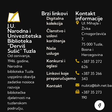
Brzi linkovi
Kontakt
informacije
Digitalna
kolekcija
Ul. Mihajla i
J.U.
Živka
Narodna i
Članstvo i
Crnogorčevića
Univezitetska
uslovi
7,
Biblioteka
korištenja
75 000 Tuzla,
“Derviš
Naše
Bosna i
Sušić” Tuzla
usluge
Hercegovina
Od osnivanja,
Konkursi i
1946. godine,
+387 35 272
oglasi
Narodna
626
biblioteka Tuzla
Linkovi koje
+387 35 266
uspješno obavlja
preporučujemo
343
zadatke nosioca
Kontakt
nubtz@bih.net.ba
razvoja
+387 35 273
bibliotečke
190
djelatnosti na
tuzlanskom
području,