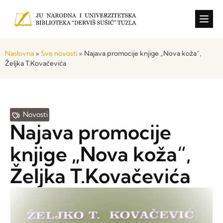
Konkursi i o
Naslovna
»
Sve novosti
»
Najava promocije knjige „Nova koža“,
Željka T.Kovačevića
Novosti
Najava promocije
knjige „Nova koža“,
Željka T.Kovačevića