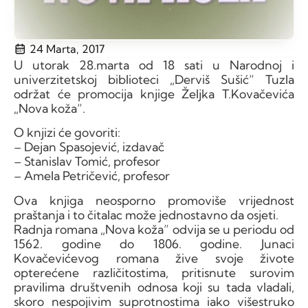
24 Marta, 2017
U utorak 28.marta od 18 sati u Narodnoj i
univerzitetskoj biblioteci „Derviš Sušić“ Tuzla
održat će promocija knjige Željka T.Kovačevića
„Nova koža“.
O knjizi će govoriti:
– Dejan Spasojević, izdavač
– Stanislav Tomić, profesor
– Amela Petričević, profesor
Ova knjiga neosporno promoviše vrijednost
praštanja i to čitalac može jednostavno da osjeti.
Radnja romana „Nova koža“ odvija se u periodu od
1562. godine do 1806. godine. Junaci
Kovačevićevog romana žive svoje živote
opterećene različitostima, pritisnute surovim
pravilima društvenih odnosa koji su tada vladali,
skoro nespojivim suprotnostima iako višestruko