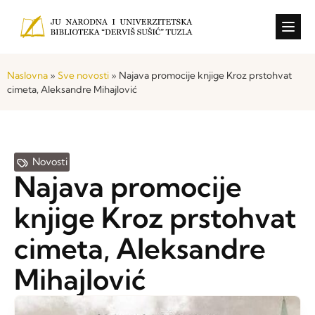
Konkursi i o
Naslovna
»
Sve novosti
»
Najava promocije knjige Kroz prstohvat
cimeta, Aleksandre Mihajlović
Novosti
Najava promocije
knjige Kroz prstohvat
cimeta, Aleksandre
Mihajlović