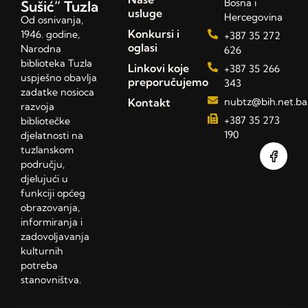
Bosna i
Sušić” Tuzla
usluge
Hercegovina
Od osnivanja,
Konkursi i
1946. godine,
+387 35 272
oglasi
Narodna
626
biblioteka Tuzla
Linkovi koje
+387 35 266
uspješno obavlja
preporučujemo
343
zadatke nosioca
Kontakt
nubtz@bih.net.ba
razvoja
+387 35 273
bibliotečke
190
djelatnosti na
tuzlanskom
području,
djelujući u
funkciji općeg
obrazovanja,
informiranja i
zadovoljavanja
kulturnih
potreba
stanovništva.