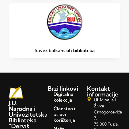
Savez balkanskih biblioteka
Brzi linkovi
Kontakt
informacije
Digitalna
kolekcija
Ul. Mihajla i
J.U.
Živka
Narodna i
Članstvo i
Crnogorčevića
Univezitetska
uslovi
7,
Biblioteka
korištenja
75 000 Tuzla,
“Derviš
Naše