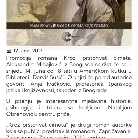
12 Juna, 2017
Promocija romana Kroz prstohvat cimeta,
Aleksandre Mihajlović iz Beograda održat će se u
srijedu 14. juna od 18 sati u Američkom kutku u
Biblioteci “Derviš Sušić”. O knjizi će pored autorice
govoriti Anja Ivačković, profesorica španskog
jezika i književnosti, također iz Beograda.
U pitanju je interesantna mješavina historije,
psihologije i trilera sa kraljicom Natalijom
Obrenović u centru priče.
„Kroz prstohvat cimeta“ je drugi roman autorke
koja se publici predstavila romanom „Zapričavanje.
Zavaravanje. Zavarivanje.“ 2012. godine.