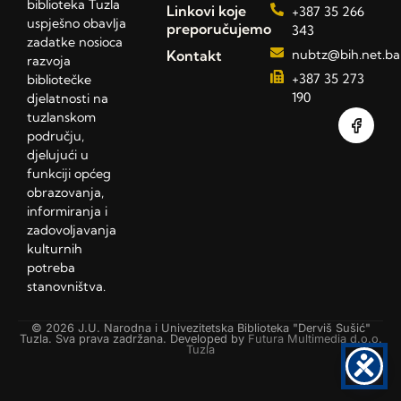
biblioteka Tuzla
Linkovi koje
+387 35 266
uspješno obavlja
preporučujemo
343
zadatke nosioca
Kontakt
nubtz@bih.net.ba
razvoja
+387 35 273
bibliotečke
190
djelatnosti na
tuzlanskom
području,
djelujući u
funkciji općeg
obrazovanja,
informiranja i
zadovoljavanja
kulturnih
potreba
stanovništva.
© 2026 J.U. Narodna i Univezitetska Biblioteka "Derviš Sušić"
Tuzla. Sva prava zadržana. Developed by
Futura Multimedia d.o.o.
Tuzla