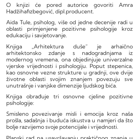
O knjizi će pored autorice govoriti Amra
Hadžihafizbegović, dipl.producent.
Aida Tule, psiholog, više od jedne decenije radi u
oblasti primjenjene pozitivne psihologije kroz
edukaciju i savjetovanje.
Knjiga „Arhitektura duše“ je arhaično
arhitektonsko zdanje s nadogradnjama iz
modernog vremena, ona objedinjuje univerzalne
vjerske vrijednosti i psihologiju. Poput stepenica,
kao osnovne vezne strukture u gradnji, ove dvije
životne oblasti svojim znanjem povezuju sve
unutrašnje i vanjske dimenzije ljudskog bića.
Knjiga obrađuje tri osnovne cjeline pozitivne
psihologije:
Smisleno povezivanje misli i emocija kroz naša
prošla, sadašnja i buduća iskustva u namjeri da što
bolje razvijemo svoje potencijale i vrijednosti.
Planski rad na usavršavanju praktičnog znanja u