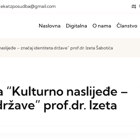
otekatzposudba@gmail.com
Naslovna
Digitalna
O nama
Članstvo
slijeđe – značaj identiteta države” prof.dr. Izeta Šabotića
 “Kulturno naslijeđe –
države” prof.dr. Izeta