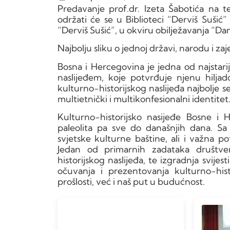
Predavanje prof.dr. Izeta Šabotića na t
održati će se u Biblioteci “Derviš Sušić”
“Derviš Sušić”, u okviru obilježavanja “Da
Najbolju sliku o jednoj državi, narodu i za
Bosna i Hercegovina je jedna od najstari
naslijeđem, koje potvrđuje njenu hiljad
kulturno-historijskog naslijeđa najbolje se
multietnički i multikonfesionalni identitet
Kulturno-historijsko nasijeđe Bosne i 
paleolita pa sve do današnjih dana. Sa
svjetske kulturne baštine, ali i važna p
Jedan od primarnih zadataka društvene 
historijskog naslijeđa, te izgradnja svijes
očuvanja i prezentovanja kulturno-hist
prošlosti, već i naš put u budućnost.