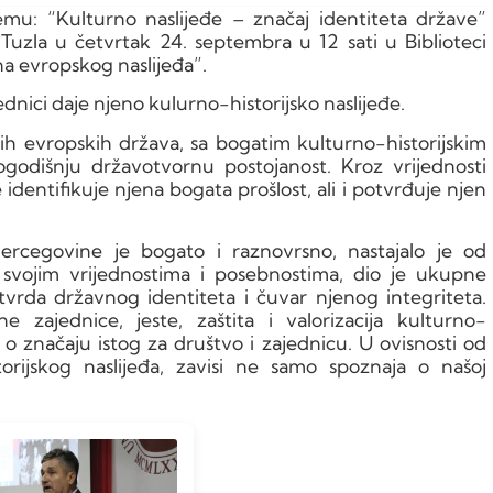
emu: “Kulturno naslijeđe – značaj identiteta države”
 Tuzla u četvrtak 24. septembra u 12 sati u Biblioteci
na evropskog naslijeđa”.
jednici daje njeno kulurno-historijsko naslijeđe.
jih evropskih država, sa bogatim kulturno-historijskim
ogodišnju državotvornu postojanost. Kroz vrijednosti
 identifikuje njena bogata prošlost, ali i potvrđuje njen
.
Hercegovine je bogato i raznovrsno, nastajalo je od
 svojim vrijednostima i posebnostima, dio je ukupne
otvrda državnog identiteta i čuvar njenog integriteta.
zajednice, jeste, zaštita i valorizacija kulturno-
ti o značaju istog za društvo i zajednicu. U ovisnosti od
orijskog naslijeđa, zavisi ne samo spoznaja o našoj