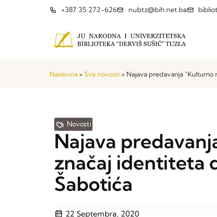
+387 35 272-626
nubtz@bih.net.ba
bibli
Naslovna
»
Sve novosti
»
Najava predavanja “Kulturno na
Novosti
Najava predavanja
značaj identiteta 
Šabotića
22 Septembra, 2020