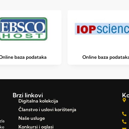
Online baza podataka
Online baza podatak
Brzi linkovi
Ko
Digitalna kolekcija
Članstvo i uslovi korištenja
Naše usluge
zla
Konkursi i oglasi
čke