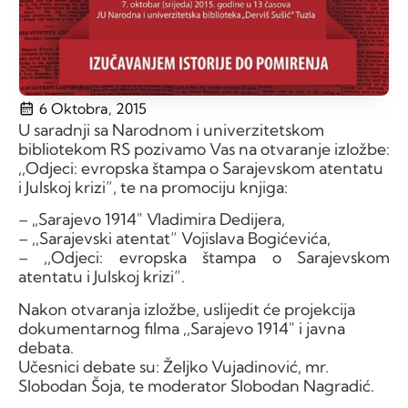
6 Oktobra, 2015
U saradnji sa Narodnom i univerzitetskom
bibliotekom RS pozivamo Vas na otvaranje izložbe:
,,Odjeci: evropska štampa o Sarajevskom atentatu
i Julskoj krizi”, te na promociju knjiga:
– „Sarajevo 1914″ Vladimira Dedijera,
– ,,Sarajevski atentat” Vojislava Bogićevića,
– ,,Odjeci: evropska štampa o Sarajevskom
atentatu i Julskoj krizi”.
Nakon otvaranja izložbe, uslijedit će projekcija
dokumentarnog filma ,,Sarajevo 1914″ i javna
debata.
Učesnici debate su: Željko Vujadinović, mr.
Slobodan Šoja, te moderator Slobodan Nagradić.