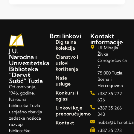
Brzi linkovi
Kontakt
informacije
Digitalna
kolekcija
Ul. Mihajla i
J.U.
Živka
Narodna i
Članstvo i
Crnogorčevića
Univezitetska
uslovi
7,
Biblioteka
korištenja
75 000 Tuzla,
“Derviš
Naše
Bosna i
Sušić” Tuzla
usluge
Hercegovina
Od osnivanja,
Konkursi i
1946. godine,
+387 35 272
oglasi
Narodna
626
biblioteka Tuzla
Linkovi koje
+387 35 266
uspješno obavlja
preporučujemo
343
zadatke nosioca
Kontakt
nubtz@bih.net.ba
razvoja
+387 35 273
bibliotečke