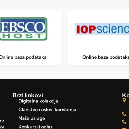
Online baza podataka
Online baza podatak
Brzi linkovi
Ko
Digitalna kolekcija
Članstvo i uslovi korištenja
Naše usluge
zla
Konkursi i oglasi
čke