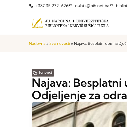
+387 35 272-626
nubtz@bih.net.ba
bibli
Naslovna
»
Sve novosti
»
Najava: Besplatni upis na Dječi
Novosti
Najava: Besplatni u
Odjeljenje za odra