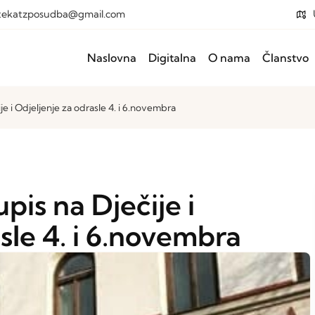
otekatzposudba@gmail.com
Naslovna
Digitalna
O nama
Članstvo
je i Odjeljenje za odrasle 4. i 6.novembra
pis na Dječije i
sle 4. i 6.novembra