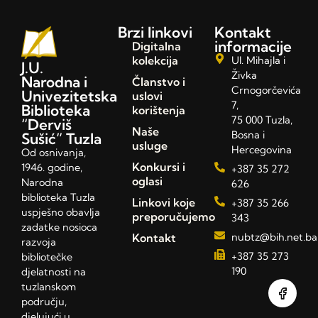
Brzi linkovi
Kontakt
informacije
Digitalna
kolekcija
Ul. Mihajla i
J.U.
Živka
Narodna i
Članstvo i
Crnogorčevića
Univezitetska
uslovi
7,
Biblioteka
korištenja
75 000 Tuzla,
“Derviš
Naše
Bosna i
Sušić” Tuzla
usluge
Hercegovina
Od osnivanja,
Konkursi i
1946. godine,
+387 35 272
oglasi
Narodna
626
biblioteka Tuzla
Linkovi koje
+387 35 266
uspješno obavlja
preporučujemo
343
zadatke nosioca
Kontakt
nubtz@bih.net.ba
razvoja
+387 35 273
bibliotečke
190
djelatnosti na
tuzlanskom
području,
djelujući u