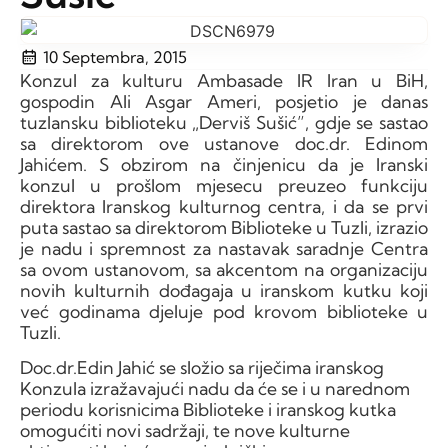
10 Septembra, 2015
Konzul za kulturu Ambasade IR Iran u BiH,
gospodin Ali Asgar Ameri, posjetio je danas
tuzlansku biblioteku „Derviš Sušić”, gdje se sastao
sa direktorom ove ustanove doc.dr. Edinom
Jahićem. S obzirom na činjenicu da je Iranski
konzul u prošlom mjesecu preuzeo funkciju
direktora Iranskog kulturnog centra, i da se prvi
puta sastao sa direktorom Biblioteke u Tuzli, izrazio
je nadu i spremnost za nastavak saradnje Centra
sa ovom ustanovom, sa akcentom na organizaciju
novih kulturnih dođagaja u iranskom kutku koji
već godinama djeluje pod krovom biblioteke u
Tuzli.
Doc.dr.Edin Jahić se složio sa riječima iranskog
Konzula izražavajući nadu da će se i u narednom
periodu korisnicima Biblioteke i iranskog kutka
omogućiti novi sadržaji, te nove kulturne