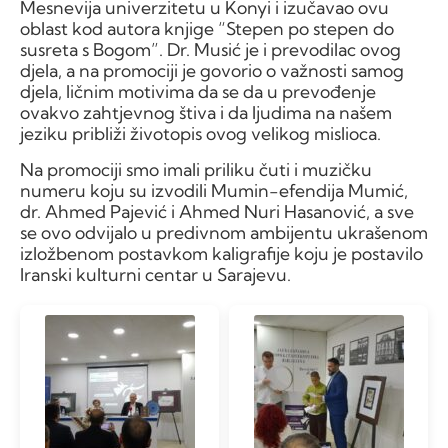
Mesnevija univerzitetu u Konyi i izučavao ovu
oblast kod autora knjige “Stepen po stepen do
susreta s Bogom”. Dr. Musić je i prevodilac ovog
djela, a na promociji je govorio o važnosti samog
djela, ličnim motivima da se da u prevođenje
ovakvo zahtjevnog štiva i da ljudima na našem
jeziku približi životopis ovog velikog mislioca.
Na promociji smo imali priliku čuti i muzičku
numeru koju su izvodili Mumin-efendija Mumić,
dr. Ahmed Pajević i Ahmed Nuri Hasanović, a sve
se ovo odvijalo u predivnom ambijentu ukrašenom
izložbenom postavkom kaligrafije koju je postavilo
Iranski kulturni centar u Sarajevu.