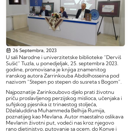
26 Septembra, 2023
U sali Narodne i univerzitetske biblioteke “Derviš
Sušić” Tuzla, u ponedjeljak, 25. septembra 2023.
godine, promovisana je knjiga znamenitog
iranskog autora Zarrinkouba Abdolhosseina pod
nazivom “Stepen po stepen do susreta s Bogom”.
Najpoznatije Zarinkoubovo djelo prati životnu
priču proslavljenog perzijskog mislioca, učenjaka i
sufijskog pjesnika iz trinaestog stoljeća,
Dželaluddina Muhammeda Belhija Rumija,
poznatijeg kao Mevlana. Autor maestalno oslikava
Mevlanin životni put, vodeći nas kroz njegovo
rano djetinjstvo, putovanje sa ocem, do Konye i