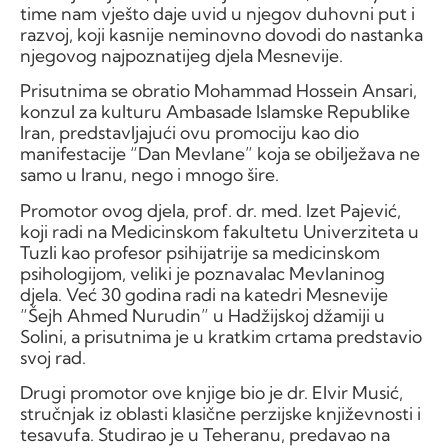
time nam vješto daje uvid u njegov duhovni put i
razvoj, koji kasnije neminovno dovodi do nastanka
njegovog najpoznatijeg djela Mesnevije.
Prisutnima se obratio Mohammad Hossein Ansari,
konzul za kulturu Ambasade Islamske Republike
Iran, predstavljajući ovu promociju kao dio
manifestacije “Dan Mevlane” koja se obilježava ne
samo u Iranu, nego i mnogo šire.
Promotor ovog djela, prof. dr. med. Izet Pajević,
koji radi na Medicinskom fakultetu Univerziteta u
Tuzli kao profesor psihijatrije sa medicinskom
psihologijom, veliki je poznavalac Mevlaninog
djela. Već 30 godina radi na katedri Mesnevije
“Šejh Ahmed Nurudin” u Hadžijskoj džamiji u
Solini, a prisutnima je u kratkim crtama predstavio
svoj rad.
Drugi promotor ove knjige bio je dr. Elvir Musić,
stručnjak iz oblasti klasične perzijske književnosti i
tesavufa. Studirao je u Teheranu, predavao na