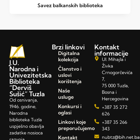
Savez balkanskih biblioteka
Brzi linkovi
Kontakt
informacije
Digitalna
kolekcija
Ul. Mihajla i
J.U.
Živka
Narodna i
Članstvo i
Crnogorčevića
Univezitetska
uslovi
7,
Biblioteka
korištenja
75 000 Tuzla,
“Derviš
Naše
Bosna i
Sušić” Tuzla
usluge
Hercegovina
Od osnivanja,
Konkursi i
1946. godine,
+387 35 272
oglasi
Narodna
626
biblioteka Tuzla
Linkovi koje
+387 35 266
uspješno obavlja
preporučujemo
343
zadatke nosioca
Kontakt
nubtz@bih.net.ba
razvoja