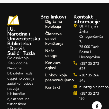
Brzi linkovi
Kontakt
informacije
Digitalna
kolekcija
Ul. Mihajla i
J.U.
Živka
Narodna i
Članstvo i
Crnogorčevića
Univezitetska
uslovi
7,
Biblioteka
korištenja
75 000 Tuzla,
“Derviš
Naše
Bosna i
Sušić” Tuzla
usluge
Hercegovina
Od osnivanja,
Konkursi i
1946. godine,
+387 35 272
oglasi
Narodna
626
biblioteka Tuzla
Linkovi koje
+387 35 266
uspješno obavlja
preporučujemo
343
zadatke nosioca
Kontakt
nubtz@bih.net.ba
razvoja
+387 35 273
bibliotečke
190
djelatnosti na
tuzlanskom
području,