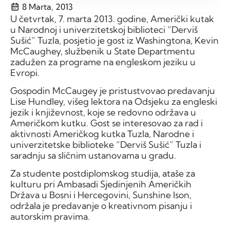
8 Marta, 2013
U četvrtak, 7. marta 2013. godine, Američki kutak
u Narodnoj i univerzitetskoj biblioteci “Derviš
Sušić” Tuzla, posjetio je gost iz Washingtona, Kevin
McCaughey, službenik u State Departmentu
zadužen za programe na engleskom jeziku u
Evropi.
Gospodin McCaugey je pristustvovao predavanju
Lise Hundley, višeg lektora na Odsjeku za engleski
jezik i književnost, koje se redovno održava u
Američkom kutku. Gost se interesovao za rad i
aktivnosti Američkog kutka Tuzla, Narodne i
univerzitetske biblioteke “Derviš Sušić” Tuzla i
saradnju sa sličnim ustanovama u gradu.
Za studente postdiplomskog studija, ataše za
kulturu pri Ambasadi Sjedinjenih Američkih
Država u Bosni i Hercegovini, Sunshine Ison,
održala je predavanje o kreativnom pisanju i
autorskim pravima.