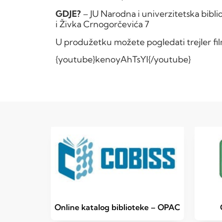
GDJE?
– JU Narodna i univerzitetska biblio
i Živka Crnogorčevića 7
U produžetku možete pogledati trejler f
{youtube}kenoyAhTsYI{/youtube}
Online katalog biblioteke – OPAC