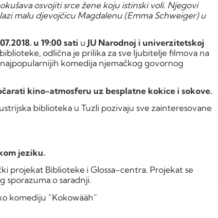
kušava osvojiti srce žene koju istinski voli. Njegovi
nalazi malu djevojčicu Magdalenu (Emma Schweiger) u
.07.2018. u 19:00 sati
u
JU Narodnoj i univerzitetskoj
 biblioteke, odlična je prilika za sve ljubitelje filmova na
 najpopularnijih komedija njemačkog govornog
očarati kino-atmosferu uz besplatne kokice i sokove.
ustrijska biblioteka u Tuzli pozivaju sve zainteresovane
skom jeziku.
čki projekat Biblioteke i Glossa-centra. Projekat se
g sporazuma o saradnji.
čko komediju “Kokowääh”