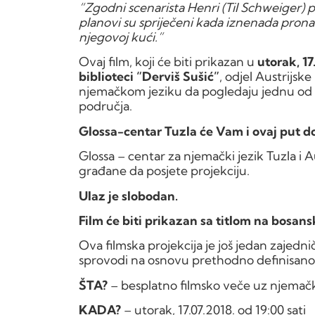
“Zgodni scenarista Henri (Til Schweiger) po
planovi su spriječeni kada iznenada pro
njegovoj kući.”
Ovaj film, koji će biti prikazan u
utorak, 17
biblioteci “Derviš Sušić”
, odjel Austrijske
njemačkom jeziku da pogledaju jednu od
područja.
Glossa-centar Tuzla će Vam i ovaj put d
Glossa – centar za njemački jezik Tuzla i A
građane da posjete projekciju.
Ulaz je slobodan.
Film će biti prikazan sa titlom na bosan
Ova filmska projekcija je još jedan zajedni
sprovodi na osnovu prethodno definisano
ŠTA?
– besplatno filmsko veče uz njema
KADA?
– utorak, 17.07.2018. od 19:00 sati