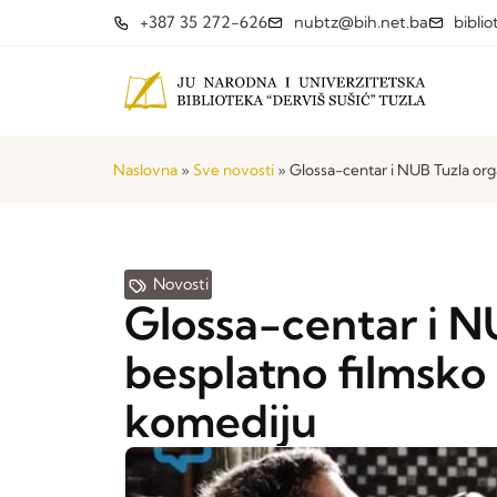
+387 35 272-626
nubtz@bih.net.ba
bibli
Naslovna
»
Sve novosti
»
Glossa-centar i NUB Tuzla or
Novosti
Glossa-centar i N
besplatno filmsko
komediju