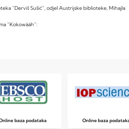
teka “Derviš Sušić”, odjel Austrijske biblioteke, Mihajla
ilma “Kokowääh”:
Online baza podataka
Online baza podatak