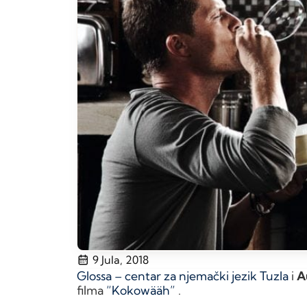
9 Jula, 2018
Glossa – centar za njemački jezik Tuzla
i
A
filma
“Kokowääh”
.