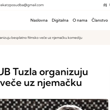
otekatzposudba@gmail.com
Naslovna
Digitalna
O nama
Članstvo
ganizuju besplatno filmsko veče uz njemačku komediju
UB Tuzla organizuju
 veče uz njemačku