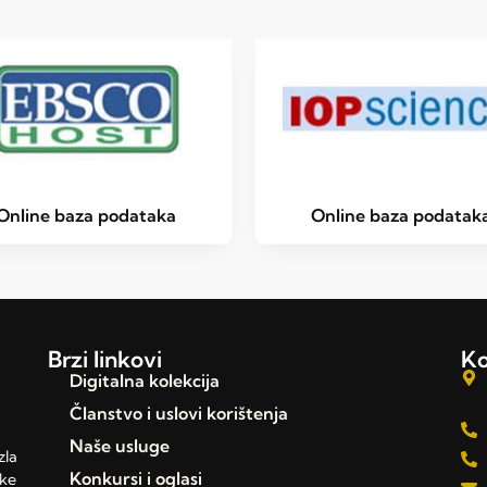
Online baza podataka
Online baza podatak
Brzi linkovi
Ko
Digitalna kolekcija
Članstvo i uslovi korištenja
Naše usluge
zla
Konkursi i oglasi
čke