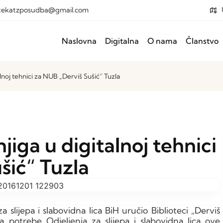
otekatzposudba@gmail.com
Naslovna
Digitalna
O nama
Članstvo
lnoj tehnici za NUB „Derviš Sušić“ Tuzla
jiga u digitalnoj tehnici
šić“ Tuzla
a slijepa i slabovidna lica BiH uručio Biblioteci „Derviš
za potrebe Odjeljenja za slijepa i slabovidna lica ove