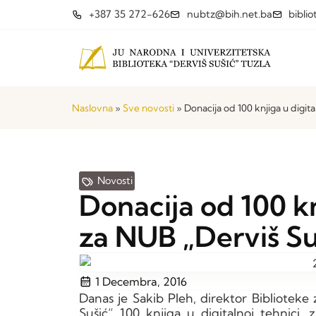
+387 35 272-626
nubtz@bih.net.ba
bibli
Naslovna
»
Sve novosti
»
Donacija od 100 knjiga u digita
Novosti
Donacija od 100 kn
za NUB „Derviš Su
1 Decembra, 2016
Danas je Sakib Pleh, direktor Biblioteke z
Sušić“ 100 knjiga u digitalnoj tehnici, 