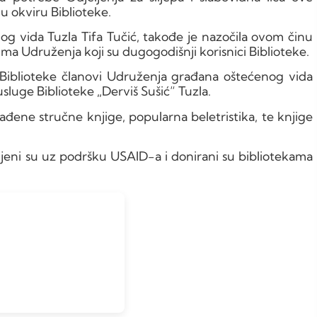
u okviru Biblioteke.
g vida Tuzla Tifa Tučić, takođe je nazočila ovom činu
ovima Udruženja koji su dugogodišnji korisnici Biblioteke.
iblioteke članovi Udruženja građana oštećenog vida
usluge Biblioteke „Derviš Sušić“ Tuzla.
ene stručne knjige, popularna beletristika, te knjige
mljeni su uz podršku USAID-a i donirani su bibliotekama