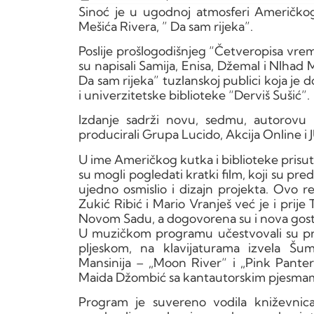
Sinoć je u ugodnoj atmosferi Američkog
Mešića Rivera, ” Da sam rijeka”.
Poslije prošlogodišnjeg “Četveropisa vre
su napisali Samija, Enisa, Džemal i NIhad 
Da sam rijeka” tuzlanskoj publici koja je
i univerzitetske biblioteke “Derviš Sušić”.
Izdanje sadrži novu, sedmu, autorovu
producirali Grupa Lucido, Akcija Online i 
U ime Američkog kutka i biblioteke prisutn
su mogli pogledati kratki film, koji su pred
ujedno osmislio i dizajn projekta. Ovo r
Zukić Ribić i Mario Vranješ već je i prije
Novom Sadu, a dogovorena su i nova gost
U muzičkom programu učestvovali su pro
pljeskom, na klavijaturama izvela Šu
Mansinija – „Moon River“ i „Pink Panter
Maida Džombić sa kantautorskim pjesmam
Program je suvereno vodila kniževnic