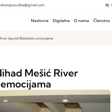
otekatzposudba@gmail.com
Naslovna
Digitalna
O nama
Članstvo
River ispunili Biblioteku emocijama
Nihad Mešić River
u emocijama