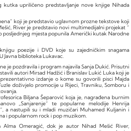
 kutka upriličeno predstavljanje nove knjige Nihada
mena” koji je predstavio uglavnom prozne tekstove koji
Mešić, River je predstavio novi multimedijalni projekat ”
 do posljednjeg mjesta popunila Američki kutak Narodne
 knjigu poezije i DVD koje su zajedničkim snagama
JU Javna biblioteka Lukavac.
e je pozdravila i program najavila Sanja Dukić. Prisutni
stavili autori Mirsad Hadžić i Branislav Lukić Luka koji je
eprezentativno izdanje o kome su govorili pisci Majda
 Tuzle doživjelo promocije u Rijeci, Travniku, Somboru i
ovanja.
fesorica Biljana Šeparović koja je, nagrađena burnim
manovo „Sanjarenje“ te popularne melodije Henrija
“, a nastupili su i mladi muzičari Muhamed Kuljanin i
a i popularnom rock i pop muzikom.
a Alma Omeragić, dok je autor Nihad Mešić River,