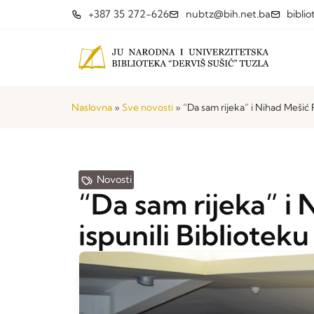
+387 35 272-626
nubtz@bih.net.ba
bibli
Naslovna
»
Sve novosti
»
“Da sam rijeka” i Nihad Mešić 
Novosti
“Da sam rijeka” i 
ispunili Bibliotek