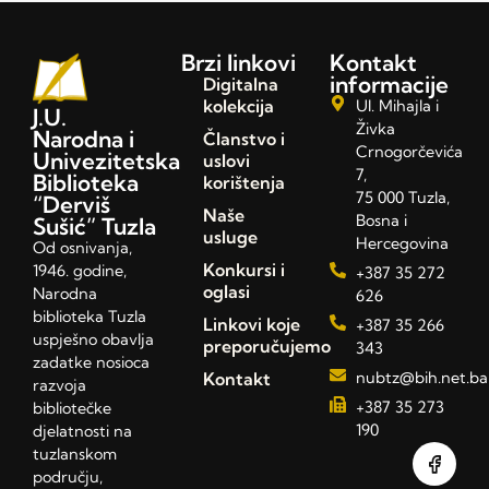
Brzi linkovi
Kontakt
informacije
Digitalna
kolekcija
Ul. Mihajla i
J.U.
Živka
Narodna i
Članstvo i
Crnogorčevića
Univezitetska
uslovi
7,
Biblioteka
korištenja
75 000 Tuzla,
“Derviš
Naše
Bosna i
Sušić” Tuzla
usluge
Hercegovina
Od osnivanja,
Konkursi i
1946. godine,
+387 35 272
oglasi
Narodna
626
biblioteka Tuzla
Linkovi koje
+387 35 266
uspješno obavlja
preporučujemo
343
zadatke nosioca
Kontakt
nubtz@bih.net.ba
razvoja
+387 35 273
bibliotečke
190
djelatnosti na
tuzlanskom
području,