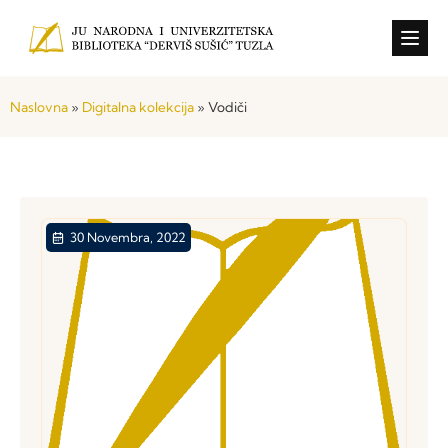
Konkursi i o
Naslovna
»
Digitalna kolekcija
»
Vodiči
30 Novembra, 2022