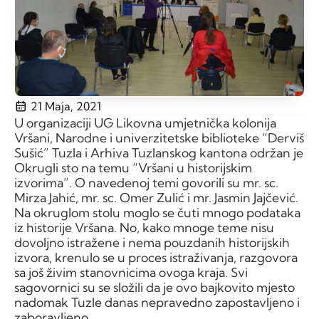
21 Maja, 2021
U organizaciji UG Likovna umjetnička kolonija
Vršani, Narodne i univerzitetske biblioteke “Derviš
Sušić” Tuzla i Arhiva Tuzlanskog kantona održan je
Okrugli sto na temu “Vršani u historijskim
izvorima”. O navedenoj temi govorili su mr. sc.
Mirza Jahić, mr. sc. Omer Zulić i mr. Jasmin Jajčević.
Na okruglom stolu moglo se čuti mnogo podataka
iz historije Vršana. No, kako mnoge teme nisu
dovoljno istražene i nema pouzdanih historijskih
izvora, krenulo se u proces istraživanja, razgovora
sa još živim stanovnicima ovoga kraja. Svi
sagovornici su se složili da je ovo bajkovito mjesto
nadomak Tuzle danas nepravedno zapostavljeno i
zaboravljeno.