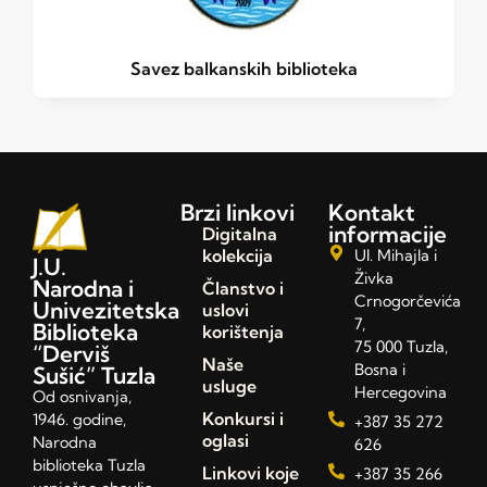
Savez balkanskih biblioteka
Brzi linkovi
Kontakt
informacije
Digitalna
kolekcija
Ul. Mihajla i
J.U.
Živka
Narodna i
Članstvo i
Crnogorčevića
Univezitetska
uslovi
7,
Biblioteka
korištenja
75 000 Tuzla,
“Derviš
Naše
Bosna i
Sušić” Tuzla
usluge
Hercegovina
Od osnivanja,
Konkursi i
1946. godine,
+387 35 272
oglasi
Narodna
626
biblioteka Tuzla
Linkovi koje
+387 35 266