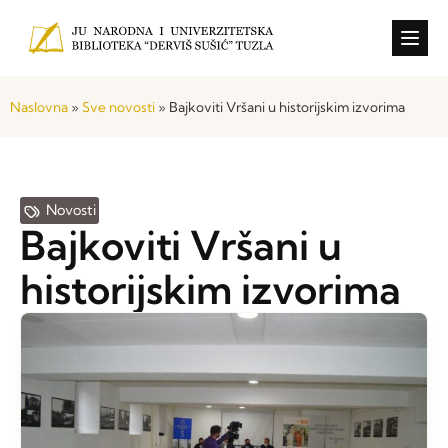
Konkursi i o
Naslovna
»
Sve novosti
»
Bajkoviti Vršani u historijskim izvorima
Novosti
Bajkoviti Vršani u
historijskim izvorima