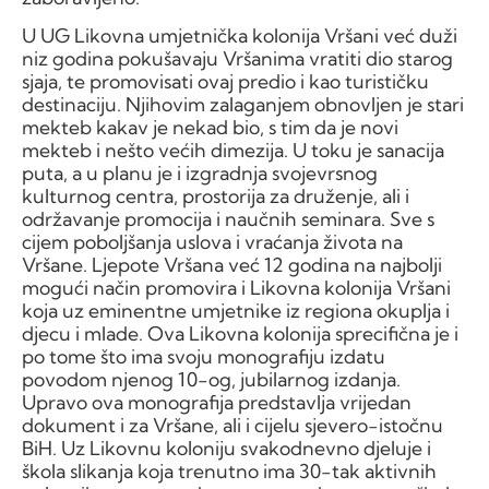
U UG Likovna umjetnička kolonija Vršani već duži
niz godina pokušavaju Vršanima vratiti dio starog
sjaja, te promovisati ovaj predio i kao turističku
destinaciju. Njihovim zalaganjem obnovljen je stari
mekteb kakav je nekad bio, s tim da je novi
mekteb i nešto većih dimezija. U toku je sanacija
puta, a u planu je i izgradnja svojevrsnog
kulturnog centra, prostorija za druženje, ali i
održavanje promocija i naučnih seminara. Sve s
cijem poboljšanja uslova i vraćanja života na
Vršane. Ljepote Vršana već 12 godina na najbolji
mogući način promovira i Likovna kolonija Vršani
koja uz eminentne umjetnike iz regiona okuplja i
djecu i mlade. Ova Likovna kolonija sprecifična je i
po tome što ima svoju monografiju izdatu
povodom njenog 10-og, jubilarnog izdanja.
Upravo ova monografija predstavlja vrijedan
dokument i za Vršane, ali i cijelu sjevero-istočnu
BiH. Uz Likovnu koloniju svakodnevno djeluje i
škola slikanja koja trenutno ima 30-tak aktivnih