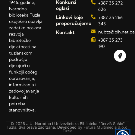
Konkursi i
1946. godine,
+387 35 272
oglasi
Narodna
626
biblioteka Tuzla
Linkovi koje
+387 35 266
uspješno obavlja
preporučujemo
343
zadatke nosioca
Kontakt
nubtz@bih.net.ba
razvoja
+387 35 273
bibliotečke
190
djelatnosti na
tuzlanskom
području,
djelujući u
funkciji općeg
obrazovanja,
informiranja i
zadovoljavanja
kulturnih
potreba
stanovništva.
© 2026 J.U. Narodna i Univezitetska Biblioteka "Derviš Sušić"
Tuzla. Sva prava zadržana. Developed by
Futura Multimedia d.o.o.
Tuzla