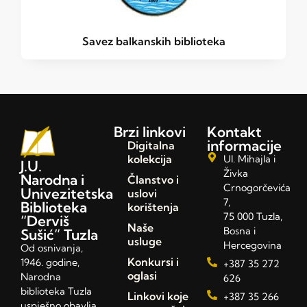
Savez balkanskih biblioteka
Brzi linkovi
Kontakt
informacije
Digitalna
kolekcija
Ul. Mihajla i
J.U.
Živka
Narodna i
Članstvo i
Crnogorčevića
Univezitetska
uslovi
7,
Biblioteka
korištenja
75 000 Tuzla,
“Derviš
Naše
Bosna i
Sušić” Tuzla
usluge
Hercegovina
Od osnivanja,
Konkursi i
1946. godine,
+387 35 272
oglasi
Narodna
626
biblioteka Tuzla
Linkovi koje
+387 35 266
uspješno obavlja