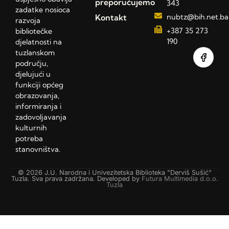
preporučujemo
343
zadatke nosioca
Kontakt
nubtz@bih.net.ba
razvoja
+387 35 273
bibliotečke
190
djelatnosti na
tuzlanskom
području,
djelujući u
funkciji općeg
obrazovanja,
informiranja i
zadovoljavanja
kulturnih
potreba
stanovništva.
© 2026 J.U. Narodna i Univezitetska Biblioteka "Derviš Sušić"
Tuzla. Sva prava zadržana. Developed by
Futura Multimedia d.o.o.
Tuzla