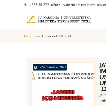
+387 35 272-626
nubtz@bih.net.ba
bibli
Naslovna
»
Arhiva za 12.09.2023
J
12 Septembra, 2023
I
U
U
„
Jav
uni