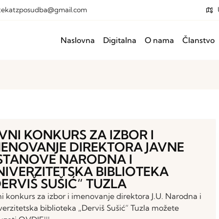
otekatzposudba@gmail.com
Naslovna
Digitalna
O nama
Članstvo
AVNI KONKURS ZA IZBOR I
MENOVANJE DIREKTORA JAVNE
STANOVE NARODNA I
NIVERZITETSKA BIBLIOTEKA
DERVIŠ SUŠIĆ“ TUZLA
ni konkurs za izbor i imenovanje direktora J.U. Narodna i
verzitetska biblioteka „Derviš Sušić“ Tuzla možete