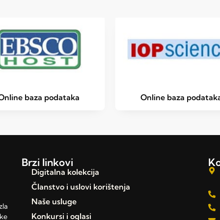
Online baza podataka
Online baza podatak
Brzi linkovi
Ko
Digitalna kolekcija
Članstvo i uslovi korištenja
Naše usluge
zla
Konkursi i oglasi
čke