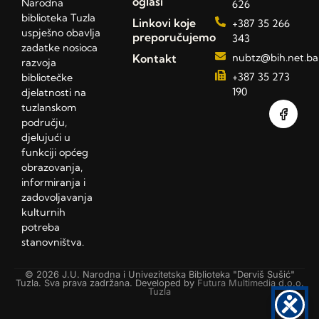
oglasi
Narodna
626
biblioteka Tuzla
Linkovi koje
+387 35 266
uspješno obavlja
preporučujemo
343
zadatke nosioca
Kontakt
nubtz@bih.net.ba
razvoja
+387 35 273
bibliotečke
190
djelatnosti na
tuzlanskom
području,
djelujući u
funkciji općeg
obrazovanja,
informiranja i
zadovoljavanja
kulturnih
potreba
stanovništva.
© 2026 J.U. Narodna i Univezitetska Biblioteka "Derviš Sušić"
Tuzla. Sva prava zadržana. Developed by
Futura Multimedia d.o.o.
Tuzla