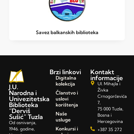
Savez balkanskih biblioteka
Brzi linkovi
Kontakt
informacije
Digitalna
kolekcija
Ul. Mihajla i
J.U.
Živka
Narodna i
Članstvo i
Crnogorčevića
Univezitetska
uslovi
7,
Biblioteka
korištenja
75 000 Tuzla,
“Derviš
Naše
Bosna i
Sušić” Tuzla
usluge
Hercegovina
Od osnivanja,
Konkursi i
1946. godine,
+387 35 272